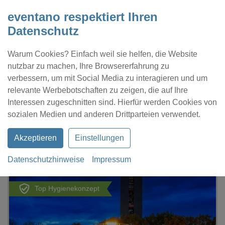
eventano respektiert Ihren
Datenschutz
Warum Cookies? Einfach weil sie helfen, die Website
nutzbar zu machen, Ihre Browsererfahrung zu
verbessern, um mit Social Media zu interagieren und um
relevante Werbebotschaften zu zeigen, die auf Ihre
Interessen zugeschnitten sind. Hierfür werden Cookies von
Kontakt
Location eintragen
Profil
sozialen Medien und anderen Drittparteien verwendet.
Akzeptieren
Einstellungen
Datenschutzhinweise
Impressum
eventano
Berlin
TIPI AM KANZLERAMT
Top Hygienekonzept