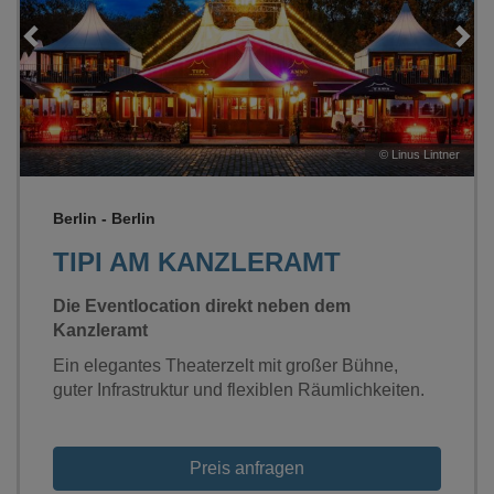
Loading...
er
©
Linus Lintner
Berlin - Berlin
TIPI AM KANZLERAMT
Die Eventlocation direkt neben dem
Kanzleramt
Ein elegantes Theaterzelt mit großer Bühne,
guter Infrastruktur und flexiblen Räumlichkeiten.
Preis anfragen