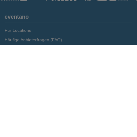
eventano
Für Locations
Häufige Anbieterfragen (FAQ)
Event-Wiki
Merken
Preis anfragen
Jobs
Pressemitteilungen
Media Daten
Service
Kontakt
Datenschutz
Impressum