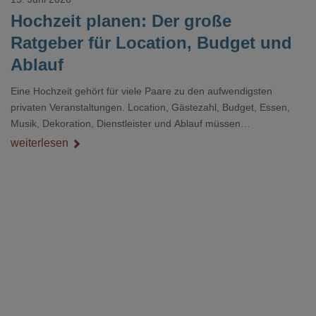
Hochzeit planen: Der große
Ratgeber für Location, Budget und
Ablauf
Eine Hochzeit gehört für viele Paare zu den aufwendigsten
privaten Veranstaltungen. Location, Gästezahl, Budget, Essen,
Musik, Dekoration, Dienstleister und Ablauf müssen
zusammenpassen, damit der Tag gut organisiert ist und trotzdem
weiterlesen
persönlich bleibt.