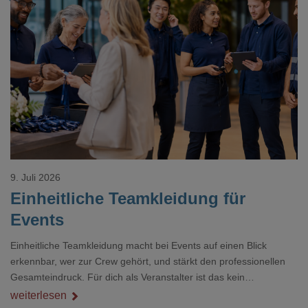
Loading...
9. Juli 2026
Einheitliche Teamkleidung für
Events
Einheitliche Teamkleidung macht bei Events auf einen Blick
erkennbar, wer zur Crew gehört, und stärkt den professionellen
Gesamteindruck. Für dich als Veranstalter ist das kein
Nebenthema: Bei Textilien mit Stickerei oder mehreren
weiterlesen