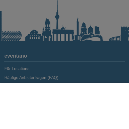
eventano
Für Locations
Häufige Anbieterfragen (FAQ)
Event-Wiki
Merken
Preis anfragen
Jobs
Pressemitteilungen
Media Daten
Service