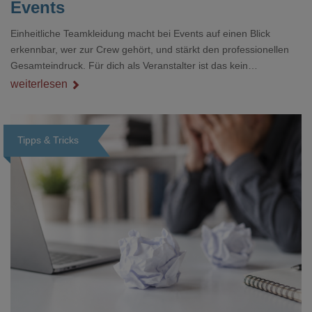
Events
Einheitliche Teamkleidung macht bei Events auf einen Blick
erkennbar, wer zur Crew gehört, und stärkt den professionellen
Gesamteindruck. Für dich als Veranstalter ist das kein
Nebenthema: Bei Textilien mit Stickerei oder mehreren
weiterlesen
Veredelungspositionen sind oft vier bis acht Wochen Vorlauf
realistisch.g#
Tipps & Tricks
Loading...