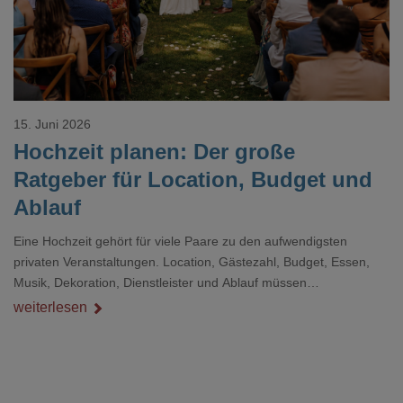
15. Juni 2026
Hochzeit planen: Der große
Ratgeber für Location, Budget und
Ablauf
Eine Hochzeit gehört für viele Paare zu den aufwendigsten
privaten Veranstaltungen. Location, Gästezahl, Budget, Essen,
Musik, Dekoration, Dienstleister und Ablauf müssen
zusammenpassen, damit der Tag gut organisiert ist und trotzdem
weiterlesen
persönlich bleibt.