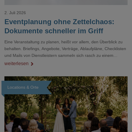
2. Juli 2026
Eventplanung ohne Zettelchaos:
Dokumente schneller im Griff
Eine Veranstaltung zu planen, heißt vor allem, den Überblick zu
behalten. Briefings, Angebote, Verträge, Ablaufpläne, Checklisten
und Mails von Dienstleistern sammeln sich rasch zu einem
unübersichtlichen Stapel. Wer schon einmal kurz vor einem Event
weiterlesen
verzweifelt nach einer bestimmten Angabe in einem langen
Dokument gesucht hat, kennt das mulmige Gefühl.
Locations & Orte
Loading...