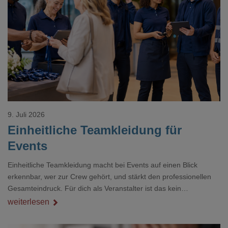
Loading...
9. Juli 2026
Einheitliche Teamkleidung für
Events
Einheitliche Teamkleidung macht bei Events auf einen Blick
erkennbar, wer zur Crew gehört, und stärkt den professionellen
Gesamteindruck. Für dich als Veranstalter ist das kein
Nebenthema: Bei Textilien mit Stickerei oder mehreren
weiterlesen
Veredelungspositionen sind oft vier bis acht Wochen Vorlauf
realistisch.g#