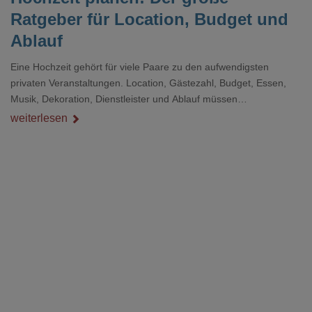
Ratgeber für Location, Budget und
Ablauf
Eine Hochzeit gehört für viele Paare zu den aufwendigsten
privaten Veranstaltungen. Location, Gästezahl, Budget, Essen,
Musik, Dekoration, Dienstleister und Ablauf müssen
zusammenpassen, damit der Tag gut organisiert ist und trotzdem
weiterlesen
persönlich bleibt.