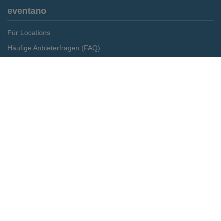
eventano
Für Locations
Häufige Anbieterfragen (FAQ)
Event-Wiki
Merken
Preis anfragen
Jobs
Pressemitteilungen
Media Daten
Service
Kontakt
Datenschutz
Impressum