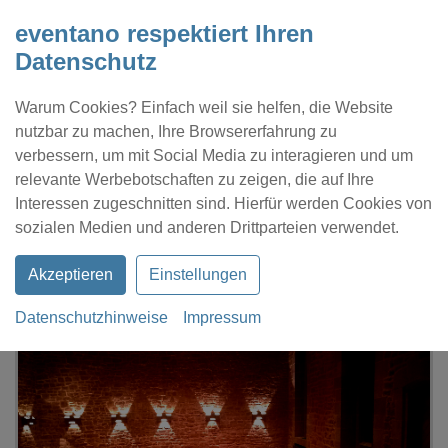
eventano respektiert Ihren
Datenschutz
Warum Cookies? Einfach weil sie helfen, die Website
nutzbar zu machen, Ihre Browsererfahrung zu
verbessern, um mit Social Media zu interagieren und um
relevante Werbebotschaften zu zeigen, die auf Ihre
Interessen zugeschnitten sind. Hierfür werden Cookies von
Kontakt
Location eintragen
Profil
sozialen Medien und anderen Drittparteien verwendet.
Akzeptieren
Einstellungen
Datenschutzhinweise
Impressum
eventano
Braunschweig
Tandure