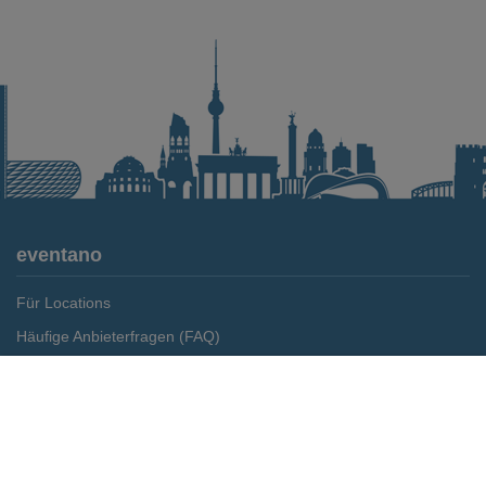
eventano
Für Locations
Häufige Anbieterfragen (FAQ)
Event-Wiki
Merken
Preis anfragen
Jobs
Pressemitteilungen
Media Daten