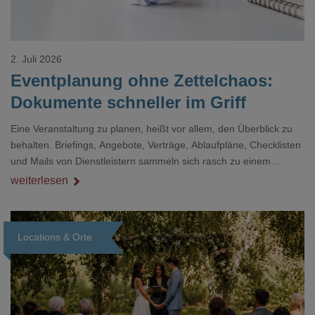
2. Juli 2026
Eventplanung ohne Zettelchaos:
Dokumente schneller im Griff
Eine Veranstaltung zu planen, heißt vor allem, den Überblick zu
behalten. Briefings, Angebote, Verträge, Ablaufpläne, Checklisten
und Mails von Dienstleistern sammeln sich rasch zu einem
unübersichtlichen Stapel. Wer schon einmal kurz vor einem Event
weiterlesen
verzweifelt nach einer bestimmten Angabe in einem langen
Dokument gesucht hat, kennt das mulmige Gefühl.
Locations & Orte
Loading...