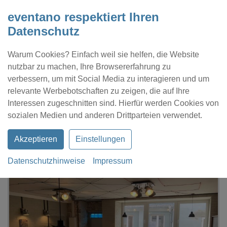
eventano respektiert Ihren
Datenschutz
Warum Cookies? Einfach weil sie helfen, die Website
nutzbar zu machen, Ihre Browsererfahrung zu
verbessern, um mit Social Media zu interagieren und um
relevante Werbebotschaften zu zeigen, die auf Ihre
Interessen zugeschnitten sind. Hierfür werden Cookies von
Kontakt
Location eintragen
Profil
sozialen Medien und anderen Drittparteien verwendet.
Akzeptieren
Einstellungen
Datenschutzhinweise
Impressum
eventano
Halle (Saale)
Stullenwerk Cafe