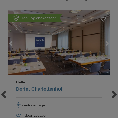
Top Hygienekonzept
Loading...
Halle
Dorint Charlottenhof
Zentrale Lage
Indoor Location