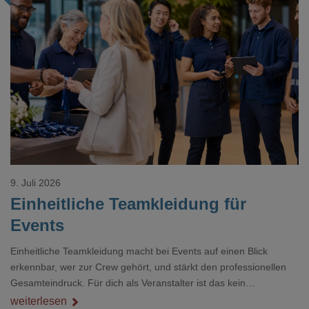
Loading...
9. Juli 2026
Einheitliche Teamkleidung für
Events
Einheitliche Teamkleidung macht bei Events auf einen Blick
erkennbar, wer zur Crew gehört, und stärkt den professionellen
Gesamteindruck. Für dich als Veranstalter ist das kein
Nebenthema: Bei Textilien mit Stickerei oder mehreren
weiterlesen