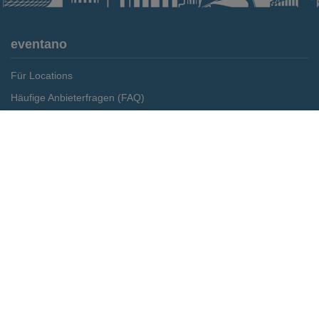
eventano
Für Locations
Häufige Anbieterfragen (FAQ)
Event-Wiki
Merken
Preis anfragen
Jobs
Pressemitteilungen
Media Daten
Service
Kontakt
Datenschutz
Impressum