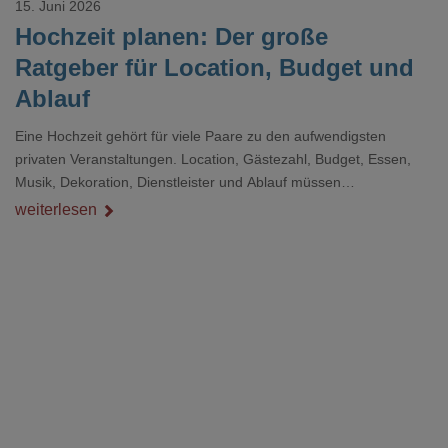
15. Juni 2026
Hochzeit planen: Der große
Ratgeber für Location, Budget und
Ablauf
Eine Hochzeit gehört für viele Paare zu den aufwendigsten
privaten Veranstaltungen. Location, Gästezahl, Budget, Essen,
Musik, Dekoration, Dienstleister und Ablauf müssen
zusammenpassen, damit der Tag gut organisiert ist und trotzdem
weiterlesen
persönlich bleibt.