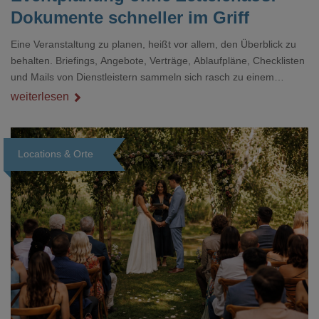
Dokumente schneller im Griff
Eine Veranstaltung zu planen, heißt vor allem, den Überblick zu
behalten. Briefings, Angebote, Verträge, Ablaufpläne, Checklisten
und Mails von Dienstleistern sammeln sich rasch zu einem
unübersichtlichen Stapel. Wer schon einmal kurz vor einem Event
weiterlesen
verzweifelt nach einer bestimmten Angabe in einem langen
Dokument gesucht hat, kennt das mulmige Gefühl.
Locations & Orte
Loading...