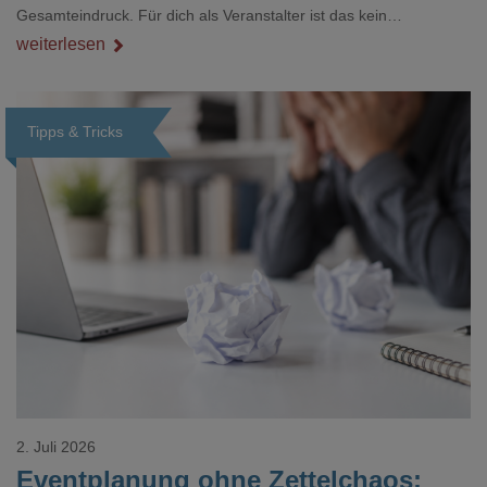
Gesamteindruck. Für dich als Veranstalter ist das kein
Nebenthema: Bei Textilien mit Stickerei oder mehreren
weiterlesen
Veredelungspositionen sind oft vier bis acht Wochen Vorlauf
realistisch.g#
Tipps & Tricks
Loading...
2. Juli 2026
Eventplanung ohne Zettelchaos: