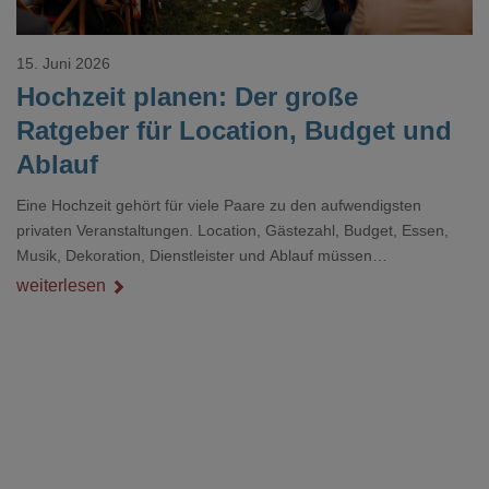
15. Juni 2026
Hochzeit planen: Der große
Ratgeber für Location, Budget und
Ablauf
Eine Hochzeit gehört für viele Paare zu den aufwendigsten
privaten Veranstaltungen. Location, Gästezahl, Budget, Essen,
Musik, Dekoration, Dienstleister und Ablauf müssen
zusammenpassen, damit der Tag gut organisiert ist und trotzdem
weiterlesen
persönlich bleibt.