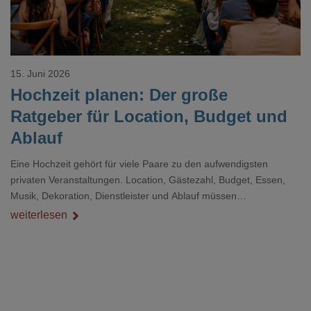
15. Juni 2026
Hochzeit planen: Der große
Ratgeber für Location, Budget und
Ablauf
Eine Hochzeit gehört für viele Paare zu den aufwendigsten
privaten Veranstaltungen. Location, Gästezahl, Budget, Essen,
Musik, Dekoration, Dienstleister und Ablauf müssen
zusammenpassen, damit der Tag gut organisiert ist und trotzdem
weiterlesen
persönlich bleibt.