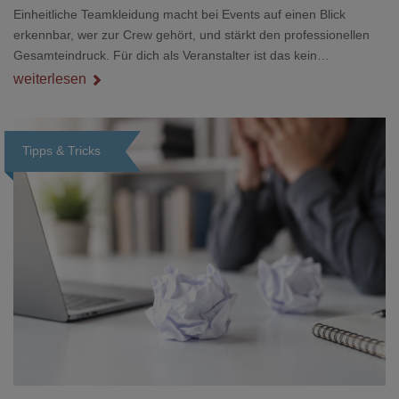
Einheitliche Teamkleidung macht bei Events auf einen Blick
erkennbar, wer zur Crew gehört, und stärkt den professionellen
Gesamteindruck. Für dich als Veranstalter ist das kein
Nebenthema: Bei Textilien mit Stickerei oder mehreren
weiterlesen
Veredelungspositionen sind oft vier bis acht Wochen Vorlauf
realistisch.g#
Tipps & Tricks
Loading...