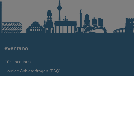
eventano
Für Locations
Häufige Anbieterfragen (FAQ)
Event-Wiki
Merken
Preis anfragen
Jobs
Pressemitteilungen
Media Daten
Service