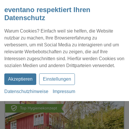
eventano respektiert Ihren
Datenschutz
Warum Cookies? Einfach weil sie helfen, die Website
nutzbar zu machen, Ihre Browsererfahrung zu
verbessern, um mit Social Media zu interagieren und um
relevante Werbebotschaften zu zeigen, die auf Ihre
Interessen zugeschnitten sind. Hierfür werden Cookies von
Kontakt
Location eintragen
Profil
sozialen Medien und anderen Drittparteien verwendet.
Akzeptieren
Einstellungen
Datenschutzhinweise
Impressum
eventano
Stuttgart
Stellwerk West - Stellwerk
Top Hygienekonzept