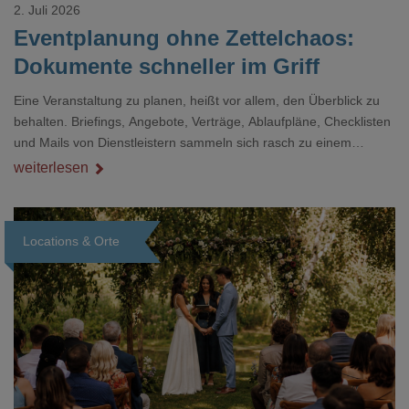
2. Juli 2026
Eventplanung ohne Zettelchaos:
Dokumente schneller im Griff
Eine Veranstaltung zu planen, heißt vor allem, den Überblick zu
behalten. Briefings, Angebote, Verträge, Ablaufpläne, Checklisten
und Mails von Dienstleistern sammeln sich rasch zu einem
unübersichtlichen Stapel. Wer schon einmal kurz vor einem Event
weiterlesen
verzweifelt nach einer bestimmten Angabe in einem langen
Dokument gesucht hat, kennt das mulmige Gefühl.
Locations & Orte
Loading...