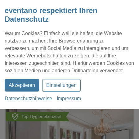
eventano respektiert Ihren
Datenschutz
Warum Cookies? Einfach weil sie helfen, die Website
nutzbar zu machen, Ihre Browsererfahrung zu
verbessern, um mit Social Media zu interagieren und um
relevante Werbebotschaften zu zeigen, die auf Ihre
Interessen zugeschnitten sind. Hierfür werden Cookies von
Kontakt
Location eintragen
Profil
sozialen Medien und anderen Drittparteien verwendet.
Akzeptieren
Einstellungen
Datenschutzhinweise
Impressum
eventano
Bielefeld
Steigenberger Hotel Bielefelder Hof
Top Hygienekonzept