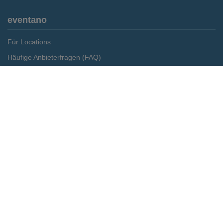
eventano
Für Locations
Häufige Anbieterfragen (FAQ)
Event-Wiki
Merken
Preis anfragen
Jobs
Pressemitteilungen
Media Daten
Service
Kontakt
Datenschutz
Impressum