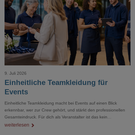
Loading...
9. Juli 2026
Einheitliche Teamkleidung für
Events
Einheitliche Teamkleidung macht bei Events auf einen Blick
erkennbar, wer zur Crew gehört, und stärkt den professionellen
Gesamteindruck. Für dich als Veranstalter ist das kein
Nebenthema: Bei Textilien mit Stickerei oder mehreren
weiterlesen
Veredelungspositionen sind oft vier bis acht Wochen Vorlauf