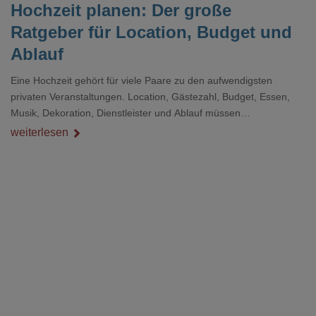
Hochzeit planen: Der große
Ratgeber für Location, Budget und
Ablauf
Eine Hochzeit gehört für viele Paare zu den aufwendigsten
privaten Veranstaltungen. Location, Gästezahl, Budget, Essen,
Musik, Dekoration, Dienstleister und Ablauf müssen
zusammenpassen, damit der Tag gut organisiert ist und trotzdem
weiterlesen
persönlich bleibt.