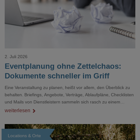
Loading...
2. Juli 2026
Eventplanung ohne Zettelchaos:
Dokumente schneller im Griff
Eine Veranstaltung zu planen, heißt vor allem, den Überblick zu
behalten. Briefings, Angebote, Verträge, Ablaufpläne, Checklisten
und Mails von Dienstleistern sammeln sich rasch zu einem
unübersichtlichen Stapel. Wer schon einmal kurz vor einem Event
weiterlesen
verzweifelt nach einer bestimmten Angabe in einem langen
Dokument gesucht hat, kennt das mulmige Gefühl.
Locations & Orte