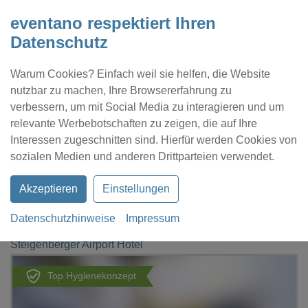
eventano respektiert Ihren
Datenschutz
Warum Cookies? Einfach weil sie helfen, die Website
nutzbar zu machen, Ihre Browsererfahrung zu
verbessern, um mit Social Media zu interagieren und um
relevante Werbebotschaften zu zeigen, die auf Ihre
Interessen zugeschnitten sind. Hierfür werden Cookies von
Kontakt
Location eintragen
Profil
sozialen Medien und anderen Drittparteien verwendet.
Akzeptieren
Einstellungen
Datenschutzhinweise
Impressum
eventano
Frankfurt am Main
Steigenberger Airport Hotel
Top Hygienekonzept