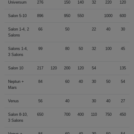
Universum
276
150
140
32
220
120
Salon 5-10
896
950
550
1000
600
Salon 1-4, 2
66
50
22
40
30
Salons
Salons 1-4,
99
80
50
32
100
45
3 Salons
Salon 10
217
120
200
120
54
135
Neptun +
84
60
40
30
50
54
Mars
Venus
56
40
30
40
27
Salon 8-10,
650
700
400
110
750
450
3 Salons
Venus +
84
60
40
30
50
54