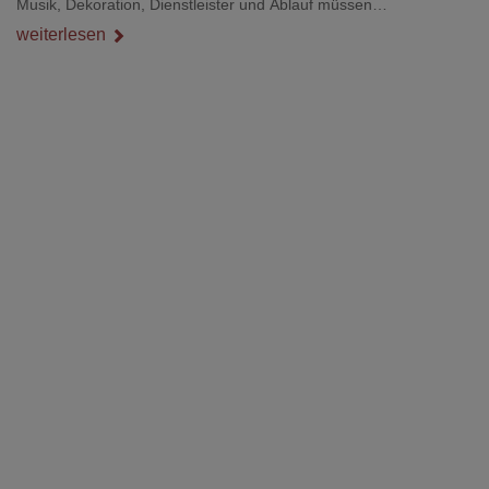
Musik, Dekoration, Dienstleister und Ablauf müssen
zusammenpassen, damit der Tag gut organisiert ist und trotzdem
weiterlesen
persönlich bleibt.