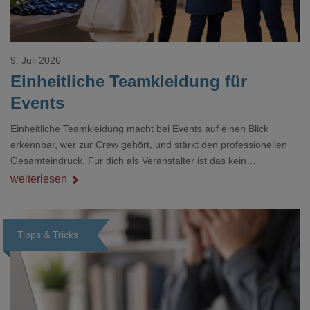
9. Juli 2026
Einheitliche Teamkleidung für
Events
Einheitliche Teamkleidung macht bei Events auf einen Blick
erkennbar, wer zur Crew gehört, und stärkt den professionellen
Gesamteindruck. Für dich als Veranstalter ist das kein
Nebenthema: Bei Textilien mit Stickerei oder mehreren
weiterlesen
Veredelungspositionen sind oft vier bis acht Wochen Vorlauf
realistisch.g#
Tipps & Tricks