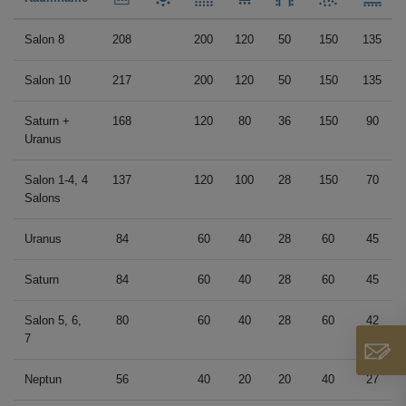
Salon 8
208
200
120
50
150
135
Salon 10
217
200
120
50
150
135
Saturn +
168
120
80
36
150
90
Uranus
Salon 1-4, 4
137
120
100
28
150
70
Salons
Uranus
84
60
40
28
60
45
Saturn
84
60
40
28
60
45
Salon 5, 6,
80
60
40
28
60
42
7
Neptun
56
40
20
20
40
27