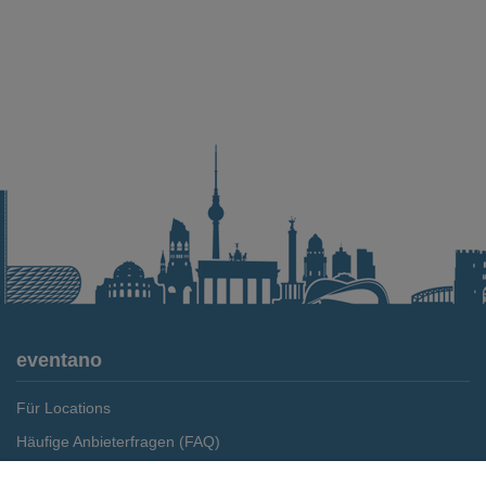
eventano
Für Locations
Häufige Anbieterfragen (FAQ)
Event-Wiki