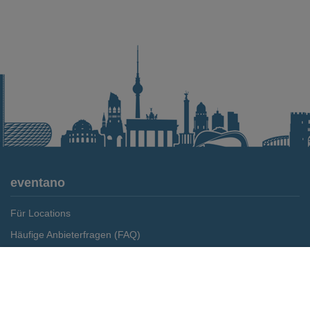
eventano
Für Locations
Häufige Anbieterfragen (FAQ)
Event-Wiki
Merken
Preis anfragen
Jobs
Pressemitteilungen