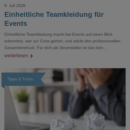
9. Juli 2026
Einheitliche Teamkleidung für
Events
Einheitliche Teamkleidung macht bei Events auf einen Blick
erkennbar, wer zur Crew gehört, und stärkt den professionellen
Gesamteindruck. Für dich als Veranstalter ist das kein
Nebenthema: Bei Textilien mit Stickerei oder mehreren
weiterlesen
Veredelungspositionen sind oft vier bis acht Wochen Vorlauf
realistisch.g#
Tipps & Tricks
Loading...