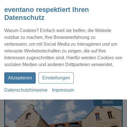
eventano respektiert Ihren
Datenschutz
Warum Cookies? Einfach weil sie helfen, die Website
nutzbar zu machen, Ihre Browsererfahrung zu
verbessern, um mit Social Media zu interagieren und um
relevante Werbebotschaften zu zeigen, die auf Ihre
Interessen zugeschnitten sind. Hierfür werden Cookies von
Kontakt
Location eintragen
Profil
sozialen Medien und anderen Drittparteien verwendet.
Akzeptieren
Einstellungen
Datenschutzhinweise
Impressum
eventano
Karlsruhe
Steamwork Goodspaces
Basic