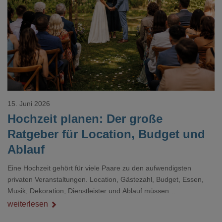
Loading...
15. Juni 2026
Hochzeit planen: Der große
Ratgeber für Location, Budget und
Ablauf
Eine Hochzeit gehört für viele Paare zu den aufwendigsten
privaten Veranstaltungen. Location, Gästezahl, Budget, Essen,
Musik, Dekoration, Dienstleister und Ablauf müssen
zusammenpassen, damit der Tag gut organisiert ist und trotzdem
weiterlesen
persönlich bleibt.