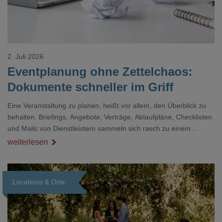
2. Juli 2026
Eventplanung ohne Zettelchaos:
Dokumente schneller im Griff
Eine Veranstaltung zu planen, heißt vor allem, den Überblick zu
behalten. Briefings, Angebote, Verträge, Ablaufpläne, Checklisten
und Mails von Dienstleistern sammeln sich rasch zu einem
unübersichtlichen Stapel. Wer schon einmal kurz vor einem Event
weiterlesen
verzweifelt nach einer bestimmten Angabe in einem langen
Dokument gesucht hat, kennt das mulmige Gefühl.
Locations & Orte