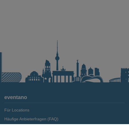
eventano
Für Locations
Häufige Anbieterfragen (FAQ)
Event-Wiki