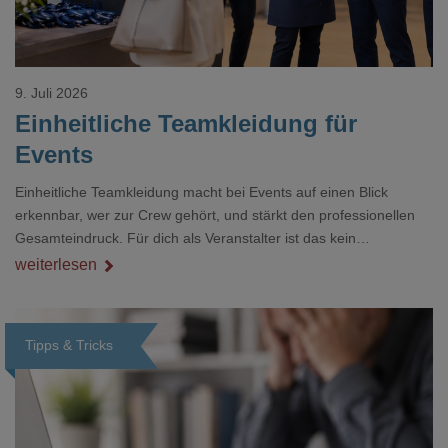
9. Juli 2026
Einheitliche Teamkleidung für
Events
Einheitliche Teamkleidung macht bei Events auf einen Blick
erkennbar, wer zur Crew gehört, und stärkt den professionellen
Gesamteindruck. Für dich als Veranstalter ist das kein
Nebenthema: Bei Textilien mit Stickerei oder mehreren
weiterlesen
Veredelungspositionen sind oft vier bis acht Wochen Vorlauf
realistisch.g#
Tipps & Tricks