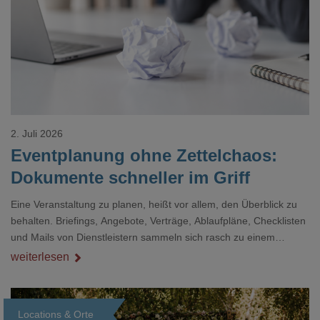
Loading...
2. Juli 2026
Eventplanung ohne Zettelchaos:
Dokumente schneller im Griff
Eine Veranstaltung zu planen, heißt vor allem, den Überblick zu
behalten. Briefings, Angebote, Verträge, Ablaufpläne, Checklisten
und Mails von Dienstleistern sammeln sich rasch zu einem
unübersichtlichen Stapel. Wer schon einmal kurz vor einem Event
weiterlesen
verzweifelt nach einer bestimmten Angabe in einem langen
Dokument gesucht hat, kennt das mulmige Gefühl.
Locations & Orte