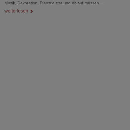
Musik, Dekoration, Dienstleister und Ablauf müssen
zusammenpassen, damit der Tag gut organisiert ist und trotzdem
weiterlesen
persönlich bleibt.