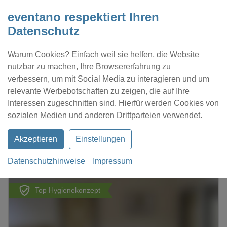
eventano respektiert Ihren
Datenschutz
Warum Cookies? Einfach weil sie helfen, die Website
nutzbar zu machen, Ihre Browsererfahrung zu
verbessern, um mit Social Media zu interagieren und um
relevante Werbebotschaften zu zeigen, die auf Ihre
Interessen zugeschnitten sind. Hierfür werden Cookies von
Kontakt
Location eintragen
Profil
sozialen Medien und anderen Drittparteien verwendet.
Akzeptieren
Einstellungen
Datenschutzhinweise
Impressum
eventano
Duisburg
Sperrstunde Escaperoom
Top Hygienekonzept