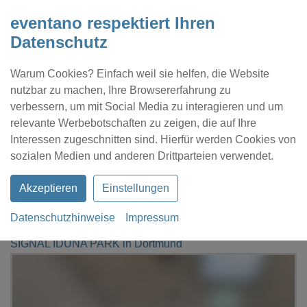
eventano respektiert Ihren
Datenschutz
Warum Cookies? Einfach weil sie helfen, die Website
nutzbar zu machen, Ihre Browsererfahrung zu
verbessern, um mit Social Media zu interagieren und um
relevante Werbebotschaften zu zeigen, die auf Ihre
Interessen zugeschnitten sind. Hierfür werden Cookies von
Kontakt
Location eintragen
Profil
sozialen Medien und anderen Drittparteien verwendet.
Akzeptieren
Einstellungen
Datenschutzhinweise
Impressum
eventano
Dortmund
SIGNAL IDUNA PARK in Dortmund