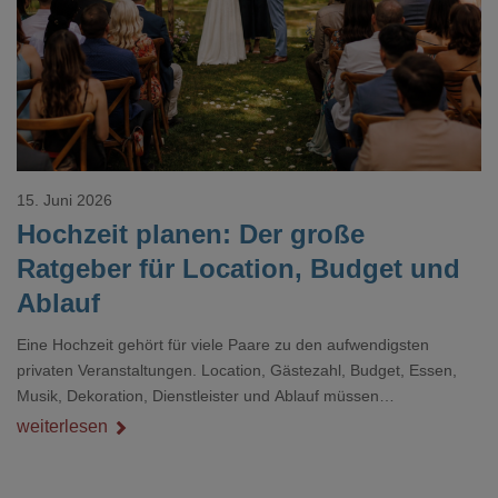
Loading...
15. Juni 2026
Hochzeit planen: Der große
Ratgeber für Location, Budget und
Ablauf
Eine Hochzeit gehört für viele Paare zu den aufwendigsten
privaten Veranstaltungen. Location, Gästezahl, Budget, Essen,
Musik, Dekoration, Dienstleister und Ablauf müssen
zusammenpassen, damit der Tag gut organisiert ist und trotzdem
weiterlesen
persönlich bleibt.