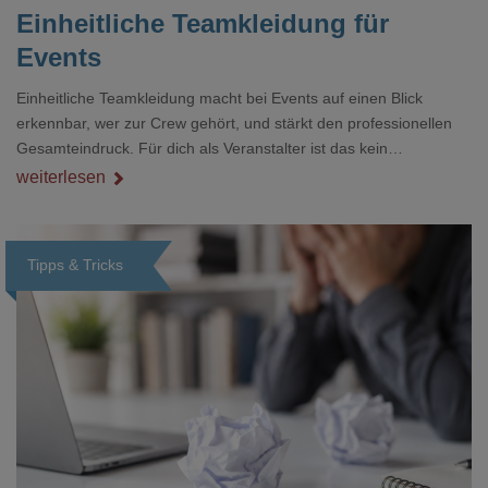
Einheitliche Teamkleidung für
Events
Einheitliche Teamkleidung macht bei Events auf einen Blick
erkennbar, wer zur Crew gehört, und stärkt den professionellen
Gesamteindruck. Für dich als Veranstalter ist das kein
Nebenthema: Bei Textilien mit Stickerei oder mehreren
weiterlesen
Veredelungspositionen sind oft vier bis acht Wochen Vorlauf
realistisch.g#
Tipps & Tricks
Loading...