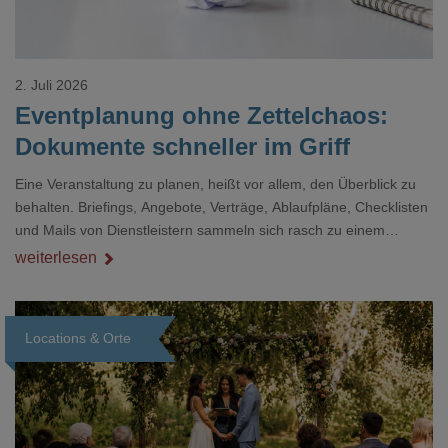
2. Juli 2026
Eventplanung ohne Zettelchaos:
Dokumente schneller im Griff
Eine Veranstaltung zu planen, heißt vor allem, den Überblick zu
behalten. Briefings, Angebote, Verträge, Ablaufpläne, Checklisten
und Mails von Dienstleistern sammeln sich rasch zu einem
unübersichtlichen Stapel. Wer schon einmal kurz vor einem Event
weiterlesen
verzweifelt nach einer bestimmten Angabe in einem langen
Dokument gesucht hat, kennt das mulmige Gefühl.
Locations & Orte