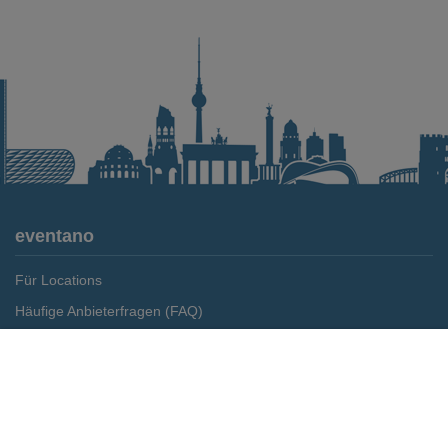
eventano
Für Locations
Häufige Anbieterfragen (FAQ)
Event-Wiki
Merken
Preis anfragen
Jobs
Pressemitteilungen
Media Daten