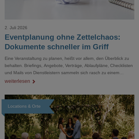
2. Juli 2026
Eventplanung ohne Zettelchaos:
Dokumente schneller im Griff
Eine Veranstaltung zu planen, heißt vor allem, den Überblick zu
behalten. Briefings, Angebote, Verträge, Ablaufpläne, Checklisten
und Mails von Dienstleistern sammeln sich rasch zu einem
unübersichtlichen Stapel. Wer schon einmal kurz vor einem Event
weiterlesen
verzweifelt nach einer bestimmten Angabe in einem langen
Dokument gesucht hat, kennt das mulmige Gefühl.
Locations & Orte