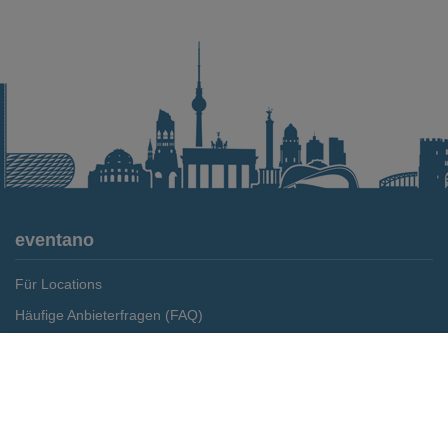
eventano
Für Locations
Häufige Anbieterfragen (FAQ)
Event-Wiki
Merken
Preis anfragen
Jobs
Pressemitteilungen
Media Daten