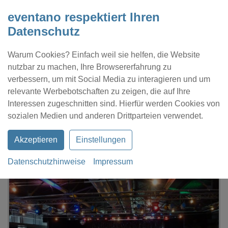
eventano respektiert Ihren
Datenschutz
Warum Cookies? Einfach weil sie helfen, die Website
nutzbar zu machen, Ihre Browsererfahrung zu
verbessern, um mit Social Media zu interagieren und um
relevante Werbebotschaften zu zeigen, die auf Ihre
Interessen zugeschnitten sind. Hierfür werden Cookies von
Kontakt
Location eintragen
Profil
sozialen Medien und anderen Drittparteien verwendet.
Akzeptieren
Einstellungen
Datenschutzhinweise
Impressum
eventano
Hofheim
ShowSpielhaus