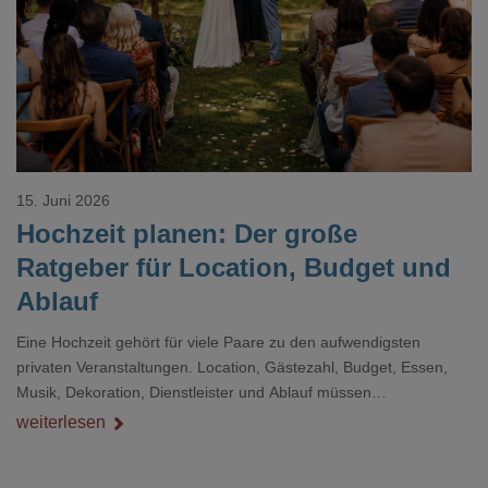
Loading...
15. Juni 2026
Hochzeit planen: Der große
Ratgeber für Location, Budget und
Ablauf
Eine Hochzeit gehört für viele Paare zu den aufwendigsten
privaten Veranstaltungen. Location, Gästezahl, Budget, Essen,
Musik, Dekoration, Dienstleister und Ablauf müssen
zusammenpassen, damit der Tag gut organisiert ist und trotzdem
weiterlesen
persönlich bleibt.