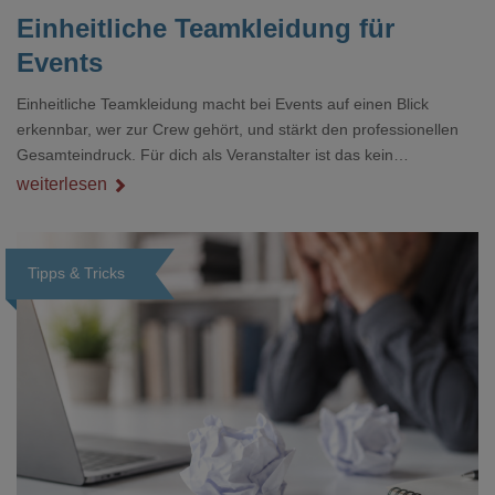
Einheitliche Teamkleidung für
Events
Einheitliche Teamkleidung macht bei Events auf einen Blick
erkennbar, wer zur Crew gehört, und stärkt den professionellen
Gesamteindruck. Für dich als Veranstalter ist das kein
Nebenthema: Bei Textilien mit Stickerei oder mehreren
weiterlesen
Veredelungspositionen sind oft vier bis acht Wochen Vorlauf
realistisch.g#
Tipps & Tricks
Loading...