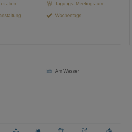
Location
Tagungs- Meetingraum
nstaltung
Wochentags
n
Am Wasser