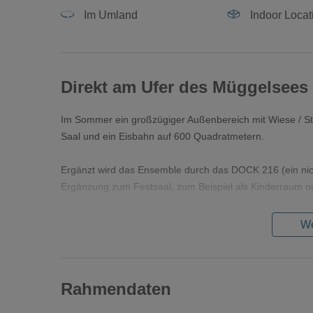
Im Umland
Indoor Locat
Direkt am Ufer des Müggelsees
Im Sommer ein großzügiger Außenbereich mit Wiese / Str
Saal und ein Eisbahn auf 600 Quadratmetern.
Ergänzt wird das Ensemble durch das DOCK 216 (ein nicht
Ergänzung zum Festsaal, zum Beispiel als Kinderraum o
We
Rahmendaten