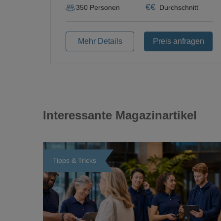
€
€
350
Personen
Durchschnitt
Mehr Details
Preis anfragen
Interessante Magazinartikel
Tipps & Tricks
Loading...