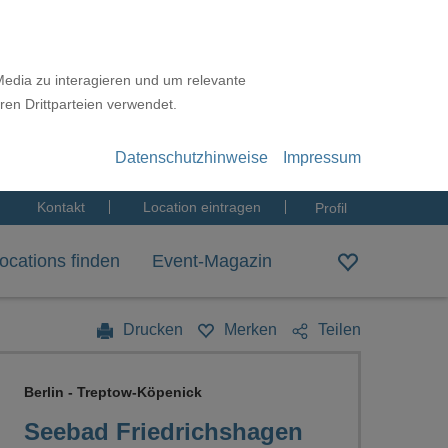
Media zu interagieren und um relevante
ren Drittparteien verwendet.
Datenschutzhinweise
Impressum
Kontakt
Location eintragen
Profil
ocations finden
Event-Magazin
Drucken
Merken
Teilen
Berlin - Treptow-Köpenick
Seebad Friedrichshagen