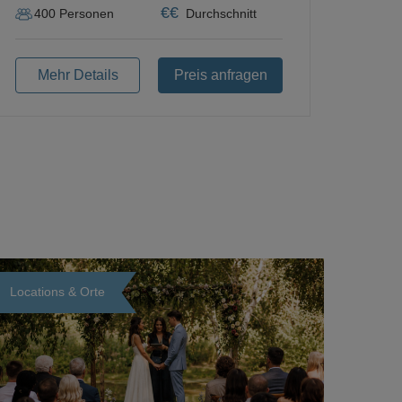
€
€
400
Personen
Durchschnitt
Mehr Details
Preis anfragen
Locations & Orte
Loading...