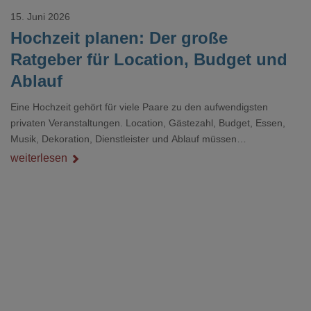
15. Juni 2026
Hochzeit planen: Der große
Ratgeber für Location, Budget und
Ablauf
Eine Hochzeit gehört für viele Paare zu den aufwendigsten
privaten Veranstaltungen. Location, Gästezahl, Budget, Essen,
Musik, Dekoration, Dienstleister und Ablauf müssen
zusammenpassen, damit der Tag gut organisiert ist und trotzdem
weiterlesen
persönlich bleibt.