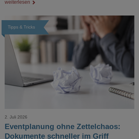
Nebenthema: Bei Textilien mit Stickerei oder mehreren
weiterlesen
Veredelungspositionen sind oft vier bis acht Wochen Vorlauf
realistisch.g#
Tipps & Tricks
Loading...
2. Juli 2026
Eventplanung ohne Zettelchaos:
Dokumente schneller im Griff