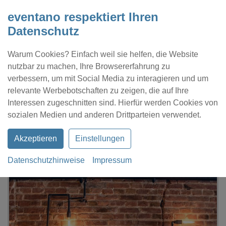
eventano respektiert Ihren
Datenschutz
Warum Cookies? Einfach weil sie helfen, die Website
nutzbar zu machen, Ihre Browsererfahrung zu
verbessern, um mit Social Media zu interagieren und um
relevante Werbebotschaften zu zeigen, die auf Ihre
Interessen zugeschnitten sind. Hierfür werden Cookies von
Kontakt
Location eintragen
Profil
sozialen Medien und anderen Drittparteien verwendet.
Akzeptieren
Einstellungen
Datenschutzhinweise
Impressum
eventano
Nürnberg
Schwarzer Adler Eventsoloutions