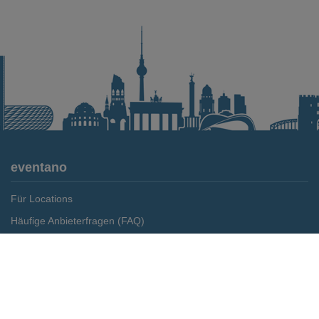
eventano
Für Locations
Häufige Anbieterfragen (FAQ)
Event-Wiki
Merken
Preis anfragen
Jobs
Pressemitteilungen
Media Daten