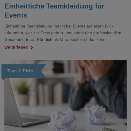
Einheitliche Teamkleidung für
Events
Einheitliche Teamkleidung macht bei Events auf einen Blick
erkennbar, wer zur Crew gehört, und stärkt den professionellen
Gesamteindruck. Für dich als Veranstalter ist das kein
Nebenthema: Bei Textilien mit Stickerei oder mehreren
weiterlesen
Veredelungspositionen sind oft vier bis acht Wochen Vorlauf
realistisch.g#
Tipps & Tricks
Loading...