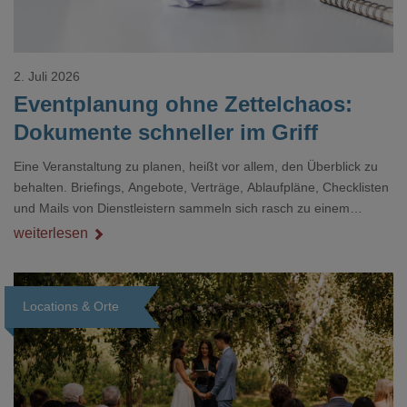
2. Juli 2026
Eventplanung ohne Zettelchaos:
Dokumente schneller im Griff
Eine Veranstaltung zu planen, heißt vor allem, den Überblick zu
behalten. Briefings, Angebote, Verträge, Ablaufpläne, Checklisten
und Mails von Dienstleistern sammeln sich rasch zu einem
unübersichtlichen Stapel. Wer schon einmal kurz vor einem Event
weiterlesen
verzweifelt nach einer bestimmten Angabe in einem langen
Dokument gesucht hat, kennt das mulmige Gefühl.
Locations & Orte