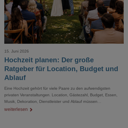
Loading...
15. Juni 2026
Hochzeit planen: Der große
Ratgeber für Location, Budget und
Ablauf
Eine Hochzeit gehört für viele Paare zu den aufwendigsten
privaten Veranstaltungen. Location, Gästezahl, Budget, Essen,
Musik, Dekoration, Dienstleister und Ablauf müssen
zusammenpassen, damit der Tag gut organisiert ist und trotzdem
weiterlesen
persönlich bleibt.