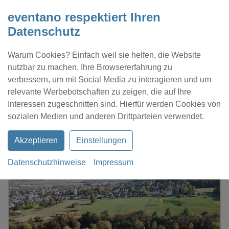
eventano respektiert Ihren
Datenschutz
Warum Cookies? Einfach weil sie helfen, die Website
nutzbar zu machen, Ihre Browsererfahrung zu
verbessern, um mit Social Media zu interagieren und um
relevante Werbebotschaften zu zeigen, die auf Ihre
Interessen zugeschnitten sind. Hierfür werden Cookies von
Kontakt
Location eintragen
Profil
sozialen Medien und anderen Drittparteien verwendet.
Akzeptieren
Einstellungen
Datenschutzhinweise
Impressum
eventano
Hürth
Schmatz Event Café