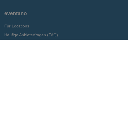
eventano
Für Locations
Häufige Anbieterfragen (FAQ)
Event-Wiki
Merken
Preis anfragen
Jobs
Pressemitteilungen
Media Daten
Service
Kontakt
Datenschutz
Impressum