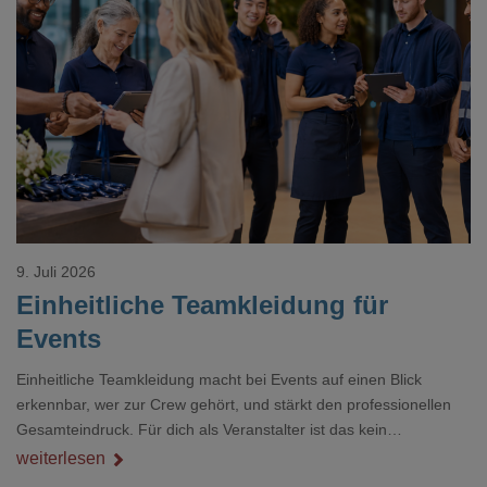
Loading...
9. Juli 2026
Einheitliche Teamkleidung für
Events
Einheitliche Teamkleidung macht bei Events auf einen Blick
erkennbar, wer zur Crew gehört, und stärkt den professionellen
Gesamteindruck. Für dich als Veranstalter ist das kein
Nebenthema: Bei Textilien mit Stickerei oder mehreren
weiterlesen
Veredelungspositionen sind oft vier bis acht Wochen Vorlauf