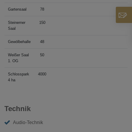
Gartensaal
78
Steinerner
150
Saal
Gewölbehalle
48
Weißer Saal
50
1. OG
Schlosspark
4000
4 ha
Technik
Audio-Technik