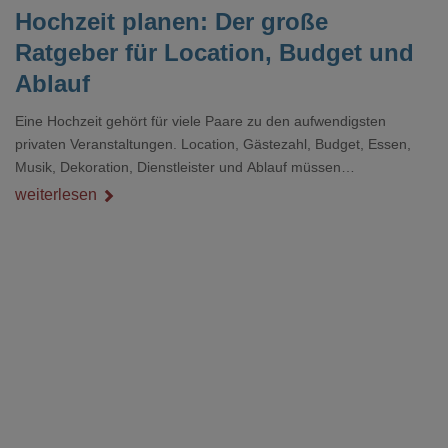
Hochzeit planen: Der große
Ratgeber für Location, Budget und
Ablauf
Eine Hochzeit gehört für viele Paare zu den aufwendigsten
privaten Veranstaltungen. Location, Gästezahl, Budget, Essen,
Musik, Dekoration, Dienstleister und Ablauf müssen
zusammenpassen, damit der Tag gut organisiert ist und trotzdem
weiterlesen
persönlich bleibt.