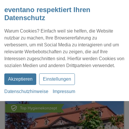
eventano respektiert Ihren
Datenschutz
Warum Cookies? Einfach weil sie helfen, die Website
nutzbar zu machen, Ihre Browsererfahrung zu
verbessern, um mit Social Media zu interagieren und um
relevante Werbebotschaften zu zeigen, die auf Ihre
Interessen zugeschnitten sind. Hierfür werden Cookies von
Kontakt
Location eintragen
Profil
sozialen Medien und anderen Drittparteien verwendet.
Akzeptieren
Einstellungen
Datenschutzhinweise
Impressum
eventano
Brandis
Schloss Brandis
Top Hygienekonzept