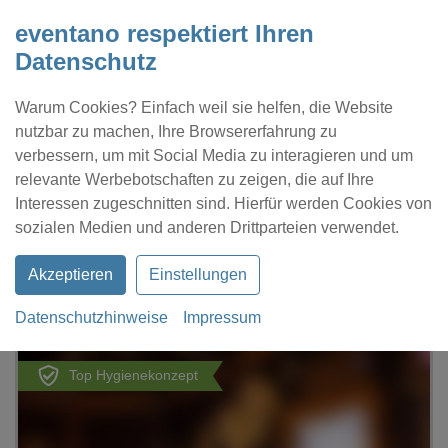
eventano respektiert Ihren
Datenschutz
Warum Cookies? Einfach weil sie helfen, die Website
nutzbar zu machen, Ihre Browsererfahrung zu
verbessern, um mit Social Media zu interagieren und um
relevante Werbebotschaften zu zeigen, die auf Ihre
Interessen zugeschnitten sind. Hierfür werden Cookies von
Kontakt
Location eintragen
Profil
sozialen Medien und anderen Drittparteien verwendet.
Akzeptieren
Einstellungen
Datenschutzhinweise
Impressum
eventano
Essen
RuhrEscape
Top Hygienekonzept