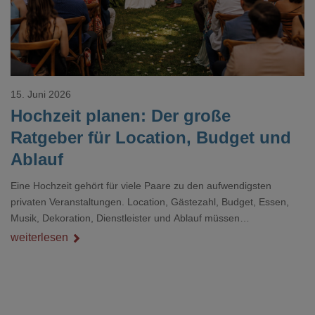
15. Juni 2026
Hochzeit planen: Der große
Ratgeber für Location, Budget und
Ablauf
Eine Hochzeit gehört für viele Paare zu den aufwendigsten
privaten Veranstaltungen. Location, Gästezahl, Budget, Essen,
Musik, Dekoration, Dienstleister und Ablauf müssen
zusammenpassen, damit der Tag gut organisiert ist und trotzdem
weiterlesen
persönlich bleibt.