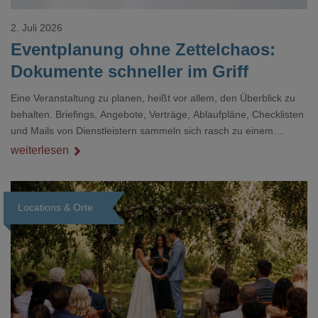
2. Juli 2026
Eventplanung ohne Zettelchaos:
Dokumente schneller im Griff
Eine Veranstaltung zu planen, heißt vor allem, den Überblick zu
behalten. Briefings, Angebote, Verträge, Ablaufpläne, Checklisten
und Mails von Dienstleistern sammeln sich rasch zu einem
unübersichtlichen Stapel. Wer schon einmal kurz vor einem Event
weiterlesen
verzweifelt nach einer bestimmten Angabe in einem langen
Dokument gesucht hat, kennt das mulmige Gefühl.
Locations & Orte
Loading...