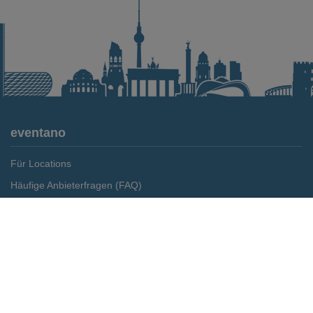
eventano
Für Locations
Häufige Anbieterfragen (FAQ)
Event-Wiki
Merken
Preis anfragen
Jobs
Pressemitteilungen
Media Daten
Service