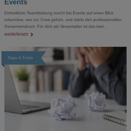
Events
Einheitliche Teamkleidung macht bei Events auf einen Blick
erkennbar, wer zur Crew gehört, und stärkt den professionellen
Gesamteindruck. Für dich als Veranstalter ist das kein
Nebenthema: Bei Textilien mit Stickerei oder mehreren
weiterlesen
Veredelungspositionen sind oft vier bis acht Wochen Vorlauf
realistisch.g#
Tipps & Tricks
Loading...