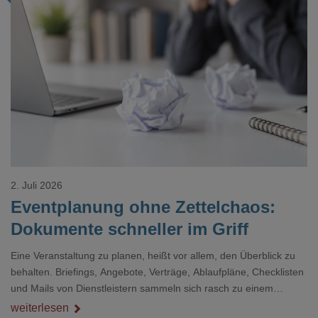
Loading...
2. Juli 2026
Eventplanung ohne Zettelchaos:
Dokumente schneller im Griff
Eine Veranstaltung zu planen, heißt vor allem, den Überblick zu
behalten. Briefings, Angebote, Verträge, Ablaufpläne, Checklisten
und Mails von Dienstleistern sammeln sich rasch zu einem
unübersichtlichen Stapel. Wer schon einmal kurz vor einem Event
weiterlesen