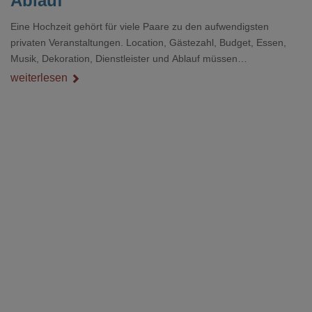
Ablauf
Eine Hochzeit gehört für viele Paare zu den aufwendigsten
privaten Veranstaltungen. Location, Gästezahl, Budget, Essen,
Musik, Dekoration, Dienstleister und Ablauf müssen
zusammenpassen, damit der Tag gut organisiert ist und trotzdem
weiterlesen
persönlich bleibt.