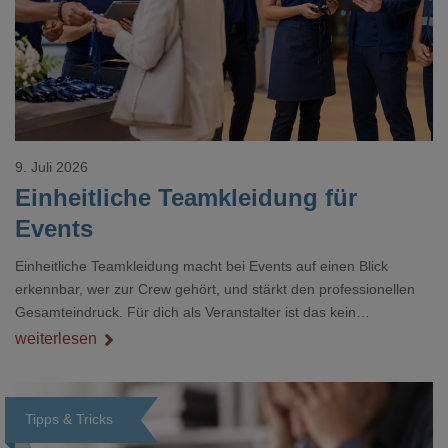
9. Juli 2026
Einheitliche Teamkleidung für
Events
Einheitliche Teamkleidung macht bei Events auf einen Blick
erkennbar, wer zur Crew gehört, und stärkt den professionellen
Gesamteindruck. Für dich als Veranstalter ist das kein
Nebenthema: Bei Textilien mit Stickerei oder mehreren
weiterlesen
Veredelungspositionen sind oft vier bis acht Wochen Vorlauf
realistisch.g#
Tipps & Tricks