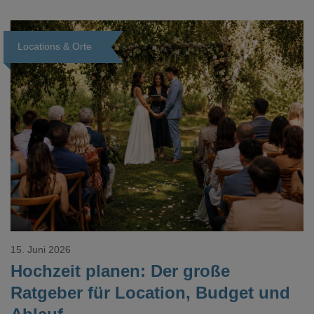
verzweifelt nach einer bestimmten Angabe in einem langen
Dokument gesucht hat, kennt das mulmige Gefühl.
Locations & Orte
Loading...
15. Juni 2026
Hochzeit planen: Der große
Ratgeber für Location, Budget und