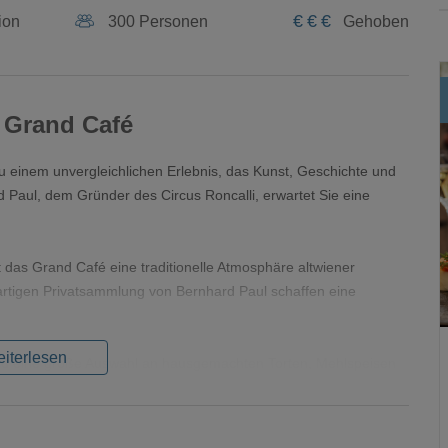
€
€
€
ion
300 Personen
Gehoben
i Grand Café
u einem unvergleichlichen Erlebnis, das Kunst, Geschichte und
 Paul, dem Gründer des Circus Roncalli, erwartet Sie eine
 das Grand Café eine traditionelle Atmosphäre altwiener
gartigen Privatsammlung von Bernhard Paul schaffen eine
iterlesen
nd eine große Auswahl an hausgemachten Torten, Mehlspeisen
pezialitäten und Delikatessen aus aller Welt, darunter die
er Zirkus Geschichte und Kultur vereint.