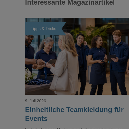
Interessante Magazinartikel
Tipps & Tricks
Loading...
9. Juli 2026
Einheitliche Teamkleidung für
Events