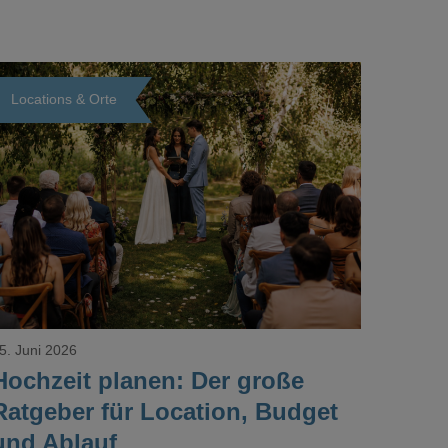
Locations & Orte
Loading...
5. Juni 2026
Hochzeit planen: Der große
Ratgeber für Location, Budget
und Ablauf