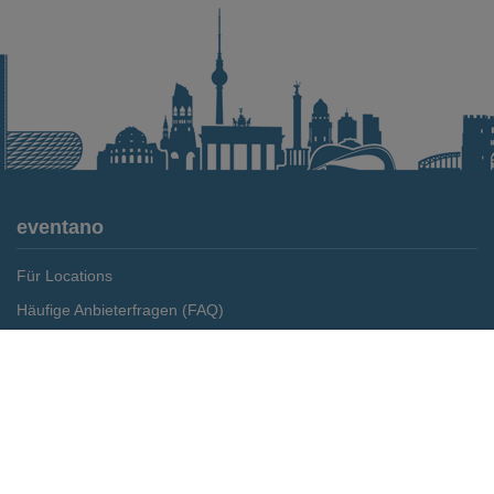
eventano
Für Locations
Häufige Anbieterfragen (FAQ)
Event-Wiki
Merken
Preis anfragen
Jobs
Pressemitteilungen
Media Daten