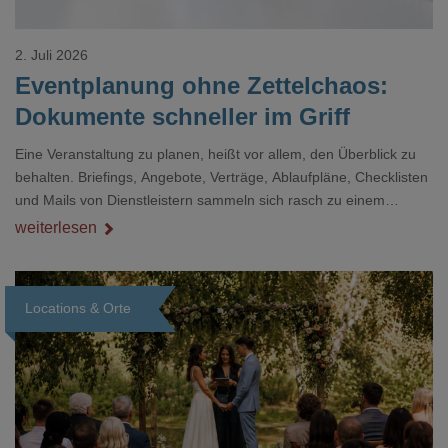
2. Juli 2026
Eventplanung ohne Zettelchaos:
Dokumente schneller im Griff
Eine Veranstaltung zu planen, heißt vor allem, den Überblick zu
behalten. Briefings, Angebote, Verträge, Ablaufpläne, Checklisten
und Mails von Dienstleistern sammeln sich rasch zu einem
unübersichtlichen Stapel. Wer schon einmal kurz vor einem Event
weiterlesen
verzweifelt nach einer bestimmten Angabe in einem langen
Dokument gesucht hat, kennt das mulmige Gefühl.
Locations & Orte
Loading...