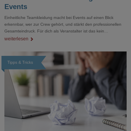
Events
Einheitliche Teamkleidung macht bei Events auf einen Blick
erkennbar, wer zur Crew gehört, und stärkt den professionellen
Gesamteindruck. Für dich als Veranstalter ist das kein
Nebenthema: Bei Textilien mit Stickerei oder mehreren
weiterlesen
Veredelungspositionen sind oft vier bis acht Wochen Vorlauf
realistisch.g#
Tipps & Tricks
Loading...