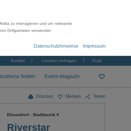
Media zu interagieren und um relevante
ren Drittparteien verwendet.
Datenschutzhinweise
Impressum
Kontakt
Location eintragen
Profil
ocations finden
Event-Magazin
Drucken
Merken
Teilen
Düsseldorf - Stadtbezirk 4
Riverstar