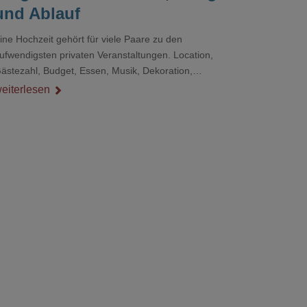
und Ablauf
ine Hochzeit gehört für viele Paare zu den
ufwendigsten privaten Veranstaltungen. Location,
ästezahl, Budget, Essen, Musik, Dekoration,
ienstleister und Ablauf müssen zusammenpassen, damit
eiterlesen
er Tag gut organisiert ist und trotzdem persönlich bleibt.