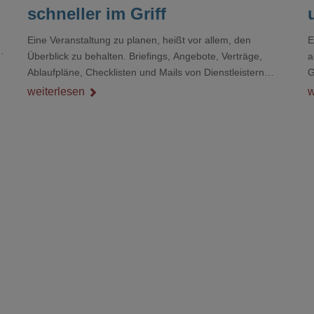
schneller im Griff
Eine Veranstaltung zu planen, heißt vor allem, den
E
r
Überblick zu behalten. Briefings, Angebote, Verträge,
a
Ablaufpläne, Checklisten und Mails von Dienstleistern
G
sammeln sich rasch zu einem unübersichtlichen Stapel.
D
weiterlesen
w
Wer schon einmal kurz vor einem Event verzweifelt nach
d
einer bestimmten Angabe in einem langen Dokument
gesucht hat, kennt das mulmige Gefühl.