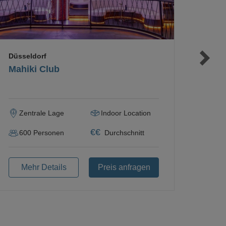
Düsseldorf
Mahiki Club
Zentrale Lage
Indoor Location
€
€
600
Personen
Durchschnitt
Mehr Details
Preis anfragen