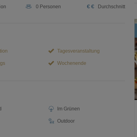
€
€
ion
0 Personen
Durchschnitt
tion
Tagesveranstaltung
gs
Wochenende
d
Im Grünen
Outdoor