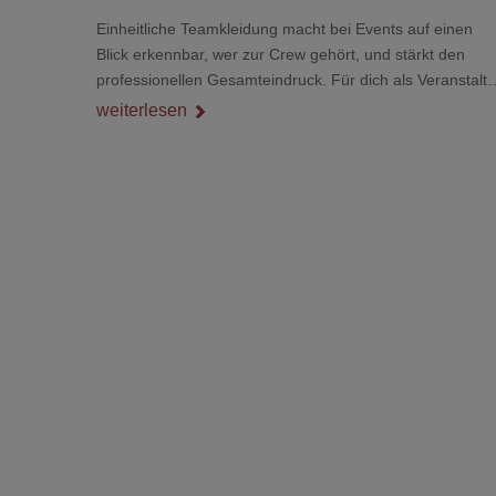
Einheitliche Teamkleidung macht bei Events auf einen
Blick erkennbar, wer zur Crew gehört, und stärkt den
professionellen Gesamteindruck. Für dich als Veranstalte
ist das kein Nebenthema: Bei Textilien mit Stickerei oder
weiterlesen
mehreren Veredelungspositionen sind oft vier bis acht
Wochen Vorlauf realistisch.g#