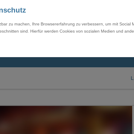
enschutz
tzbar zu machen, Ihre Browsererfahrung zu verbessern, um mit Social 
eschnitten sind. Hierfür werden Cookies von sozialen Medien und ande
L