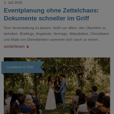
2. Juli 2026
Eventplanung ohne Zettelchaos:
Dokumente schneller im Griff
Eine Veranstaltung zu planen, heißt vor allem, den Überblick zu
behalten. Briefings, Angebote, Verträge, Ablaufpläne, Checklisten
und Mails von Dienstleistern sammeln sich rasch zu einem
unübersichtlichen Stapel. Wer schon einmal kurz vor einem Event
weiterlesen
verzweifelt nach einer bestimmten Angabe in einem langen
Dokument gesucht hat, kennt das mulmige Gefühl.
Locations & Orte
Loading...