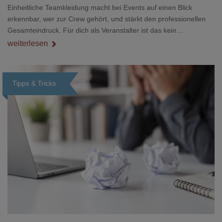
Einheitliche Teamkleidung macht bei Events auf einen Blick
erkennbar, wer zur Crew gehört, und stärkt den professionellen
Gesamteindruck. Für dich als Veranstalter ist das kein
Nebenthema: Bei Textilien mit Stickerei oder mehreren
weiterlesen
Veredelungspositionen sind oft vier bis acht Wochen Vorlauf
realistisch.g#
Tipps & Tricks
Loading...