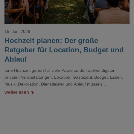
15. Juni 2026
Hochzeit planen: Der große
Ratgeber für Location, Budget und
Ablauf
Eine Hochzeit gehört für viele Paare zu den aufwendigsten
privaten Veranstaltungen. Location, Gästezahl, Budget, Essen,
Musik, Dekoration, Dienstleister und Ablauf müssen
zusammenpassen, damit der Tag gut organisiert ist und trotzdem
weiterlesen
persönlich bleibt.