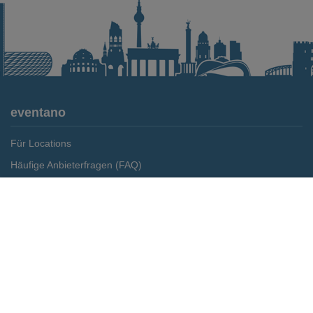
eventano
Für Locations
Häufige Anbieterfragen (FAQ)
Event-Wiki
Merken
Preis anfragen
Jobs
Pressemitteilungen
Media Daten
Service