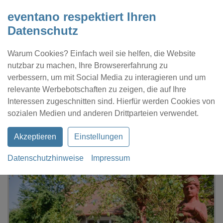
eventano respektiert Ihren
Datenschutz
Warum Cookies? Einfach weil sie helfen, die Website
nutzbar zu machen, Ihre Browsererfahrung zu
verbessern, um mit Social Media zu interagieren und um
relevante Werbebotschaften zu zeigen, die auf Ihre
Interessen zugeschnitten sind. Hierfür werden Cookies von
Kontakt
Location eintragen
Profil
sozialen Medien und anderen Drittparteien verwendet.
Akzeptieren
Einstellungen
Datenschutzhinweise
Impressum
eventano
Bochum
Rittergut Haus Laer