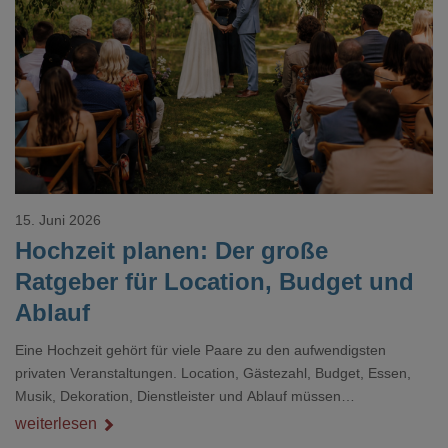
Loading...
15. Juni 2026
Hochzeit planen: Der große
Ratgeber für Location, Budget und
Ablauf
Eine Hochzeit gehört für viele Paare zu den aufwendigsten
privaten Veranstaltungen. Location, Gästezahl, Budget, Essen,
Musik, Dekoration, Dienstleister und Ablauf müssen
zusammenpassen, damit der Tag gut organisiert ist und trotzdem
weiterlesen
persönlich bleibt.