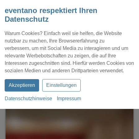
eventano respektiert Ihren
Datenschutz
Warum Cookies? Einfach weil sie helfen, die Website
nutzbar zu machen, Ihre Browsererfahrung zu
verbessern, um mit Social Media zu interagieren und um
relevante Werbebotschaften zu zeigen, die auf Ihre
Interessen zugeschnitten sind. Hierfür werden Cookies von
Kontakt
Location eintragen
Profil
sozialen Medien und anderen Drittparteien verwendet.
Akzeptieren
Einstellungen
Datenschutzhinweise
Impressum
eventano
Mainz
Restaurant Steins Traube