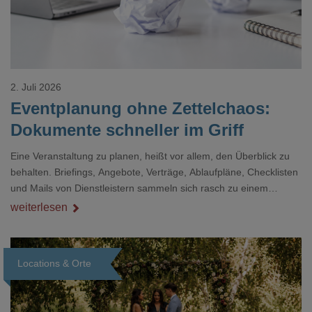
2. Juli 2026
Eventplanung ohne Zettelchaos:
Dokumente schneller im Griff
Eine Veranstaltung zu planen, heißt vor allem, den Überblick zu
behalten. Briefings, Angebote, Verträge, Ablaufpläne, Checklisten
und Mails von Dienstleistern sammeln sich rasch zu einem
unübersichtlichen Stapel. Wer schon einmal kurz vor einem Event
weiterlesen
verzweifelt nach einer bestimmten Angabe in einem langen
Dokument gesucht hat, kennt das mulmige Gefühl.
Locations & Orte