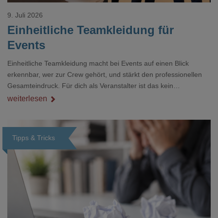
9. Juli 2026
Einheitliche Teamkleidung für
Events
Einheitliche Teamkleidung macht bei Events auf einen Blick
erkennbar, wer zur Crew gehört, und stärkt den professionellen
Gesamteindruck. Für dich als Veranstalter ist das kein
Nebenthema: Bei Textilien mit Stickerei oder mehreren
weiterlesen
Veredelungspositionen sind oft vier bis acht Wochen Vorlauf
realistisch.g#
Tipps & Tricks
Loading...