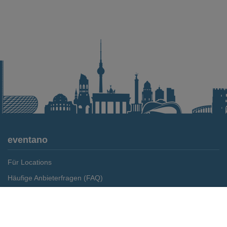
eventano
Für Locations
Häufige Anbieterfragen (FAQ)
Event-Wiki
Merken
Preis anfragen
Jobs
Pressemitteilungen