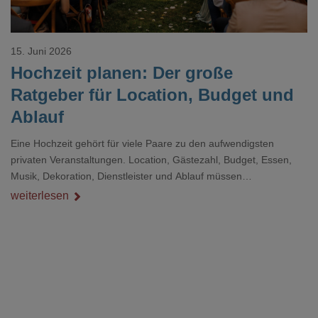
15. Juni 2026
Hochzeit planen: Der große
Ratgeber für Location, Budget und
Ablauf
Eine Hochzeit gehört für viele Paare zu den aufwendigsten
privaten Veranstaltungen. Location, Gästezahl, Budget, Essen,
Musik, Dekoration, Dienstleister und Ablauf müssen
zusammenpassen, damit der Tag gut organisiert ist und trotzdem
weiterlesen
persönlich bleibt.