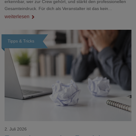
erkennbar, wer zur Crew gehört, und stärkt den professionellen
Gesamteindruck. Für dich als Veranstalter ist das kein
Nebenthema: Bei Textilien mit Stickerei oder mehreren
weiterlesen
Veredelungspositionen sind oft vier bis acht Wochen Vorlauf
realistisch.g#
Tipps & Tricks
Loading...
2. Juli 2026