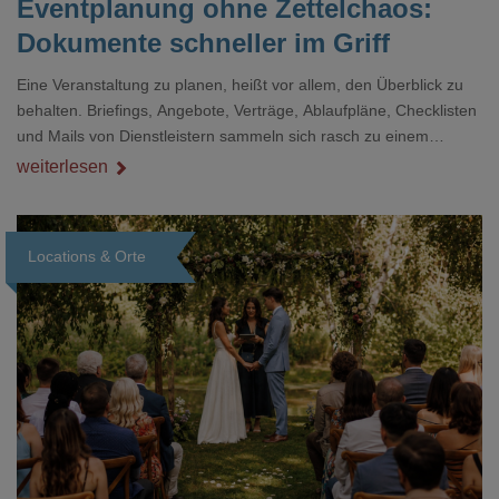
Eventplanung ohne Zettelchaos:
Dokumente schneller im Griff
Eine Veranstaltung zu planen, heißt vor allem, den Überblick zu
behalten. Briefings, Angebote, Verträge, Ablaufpläne, Checklisten
und Mails von Dienstleistern sammeln sich rasch zu einem
unübersichtlichen Stapel. Wer schon einmal kurz vor einem Event
weiterlesen
verzweifelt nach einer bestimmten Angabe in einem langen
Dokument gesucht hat, kennt das mulmige Gefühl.
Locations & Orte
Loading...