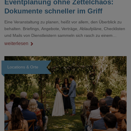
Eventplanung ohne Zettelchaos:
Dokumente schneller im Griff
Eine Veranstaltung zu planen, heißt vor allem, den Überblick zu
behalten. Briefings, Angebote, Verträge, Ablaufpläne, Checklisten
und Mails von Dienstleistern sammeln sich rasch zu einem
unübersichtlichen Stapel. Wer schon einmal kurz vor einem Event
weiterlesen
verzweifelt nach einer bestimmten Angabe in einem langen
Dokument gesucht hat, kennt das mulmige Gefühl.
Locations & Orte