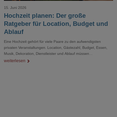
15. Juni 2026
Hochzeit planen: Der große
Ratgeber für Location, Budget und
Ablauf
Eine Hochzeit gehört für viele Paare zu den aufwendigsten
privaten Veranstaltungen. Location, Gästezahl, Budget, Essen,
Musik, Dekoration, Dienstleister und Ablauf müssen
zusammenpassen, damit der Tag gut organisiert ist und trotzdem
weiterlesen
persönlich bleibt.