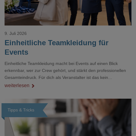
9. Juli 2026
Einheitliche Teamkleidung für
Events
Einheitliche Teamkleidung macht bei Events auf einen Blick
erkennbar, wer zur Crew gehört, und stärkt den professionellen
Gesamteindruck. Für dich als Veranstalter ist das kein
Nebenthema: Bei Textilien mit Stickerei oder mehreren
weiterlesen
Veredelungspositionen sind oft vier bis acht Wochen Vorlauf
realistisch.g#
Tipps & Tricks