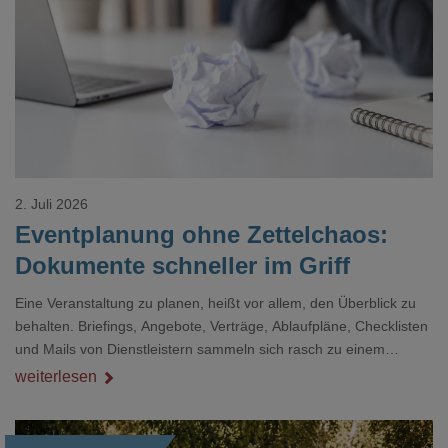
Loading...
2. Juli 2026
Eventplanung ohne Zettelchaos:
Dokumente schneller im Griff
Eine Veranstaltung zu planen, heißt vor allem, den Überblick zu
behalten. Briefings, Angebote, Verträge, Ablaufpläne, Checklisten
und Mails von Dienstleistern sammeln sich rasch zu einem
unübersichtlichen Stapel. Wer schon einmal kurz vor einem Event
weiterlesen
verzweifelt nach einer bestimmten Angabe in einem langen
Dokument gesucht hat, kennt das mulmige Gefühl.