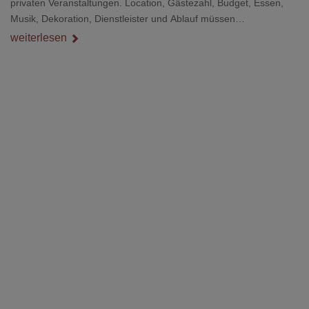
privaten Veranstaltungen. Location, Gästezahl, Budget, Essen,
Musik, Dekoration, Dienstleister und Ablauf müssen
zusammenpassen, damit der Tag gut organisiert ist und trotzdem
weiterlesen
persönlich bleibt.