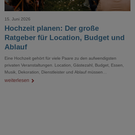
15. Juni 2026
Hochzeit planen: Der große
Ratgeber für Location, Budget und
Ablauf
Eine Hochzeit gehört für viele Paare zu den aufwendigsten
privaten Veranstaltungen. Location, Gästezahl, Budget, Essen,
Musik, Dekoration, Dienstleister und Ablauf müssen
zusammenpassen, damit der Tag gut organisiert ist und trotzdem
weiterlesen
persönlich bleibt.