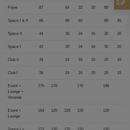
Foyer
87
64
32
20
80
40
Space I & II
86
80
60
80
45
Space II
44
30
24
16
30
20
Space I
42
30
24
16
30
20
Club II
34
24
16
10
25
15
Club I
34
24
16
10
25
15
Event +
275
170
170
199
Lounge +
Veranda
Event +
184
120
120
120
120
Lounge
Space I +
173
120
175
120
150