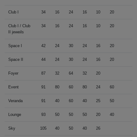
Club I
34
16
24
16
10
20
Club I / Club
34
16
24
16
10
20
II jeweils
Space I
42
24
30
24
16
20
Space II
44
24
30
24
16
20
Foyer
87
32
64
32
20
Event
91
80
60
80
24
60
Veranda
91
40
60
40
25
50
Lounge
93
50
50
50
20
40
Sky
105
40
50
40
26