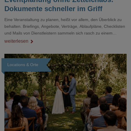
Dokumente schneller im Griff
Eine Veranstaltung zu planen, heißt vor allem, den Überblick zu
behalten. Briefings, Angebote, Verträge, Ablaufpläne, Checklisten
und Mails von Dienstleistern sammeln sich rasch zu einem
unübersichtlichen Stapel. Wer schon einmal kurz vor einem Event
weiterlesen
verzweifelt nach einer bestimmten Angabe in einem langen
Dokument gesucht hat, kennt das mulmige Gefühl.
Locations & Orte
Loading...