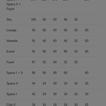
Space II +
Foyer
Sky
105
40
50
40
26
Lounge
93
50
50
50
20
50
Veranda
91
40
60
40
25
50
Event
91
80
60
80
24
60
Foyer
87
32
64
32
20
Space I + II
86
60
80
60
60
Space II
44
24
30
24
16
20
Space I
42
24
30
24
16
20
Club II
34
16
24
16
10
20