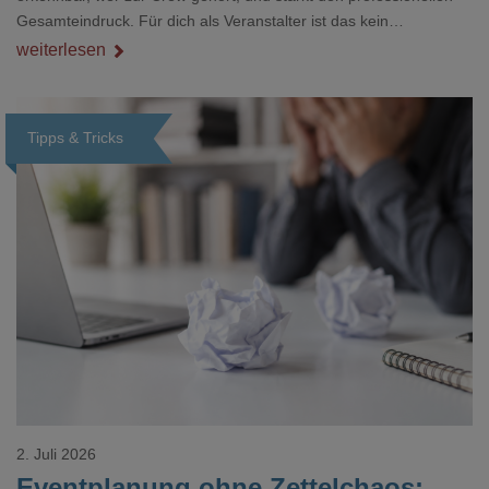
Gesamteindruck. Für dich als Veranstalter ist das kein
Nebenthema: Bei Textilien mit Stickerei oder mehreren
weiterlesen
Veredelungspositionen sind oft vier bis acht Wochen Vorlauf
realistisch.g#
Tipps & Tricks
Loading...
2. Juli 2026
Eventplanung ohne Zettelchaos: