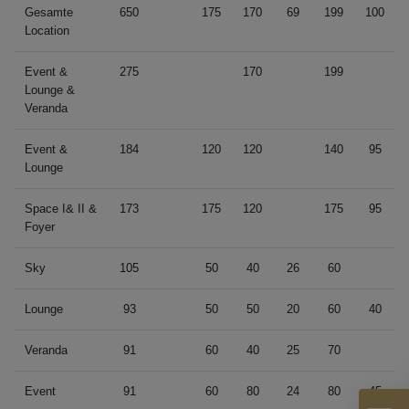
Gesamte
650
175
170
69
199
100
Location
Event &
275
170
199
Lounge &
Veranda
Event &
184
120
120
140
95
Lounge
Space I& II &
173
175
120
175
95
Foyer
Sky
105
50
40
26
60
Lounge
93
50
50
20
60
40
Veranda
91
60
40
25
70
Event
91
60
80
24
80
45