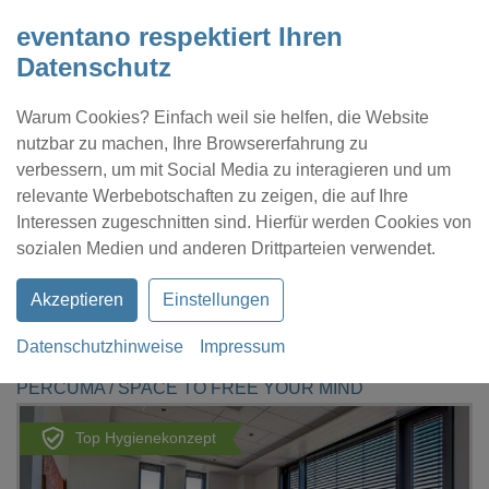
eventano respektiert Ihren
Datenschutz
Warum Cookies? Einfach weil sie helfen, die Website
nutzbar zu machen, Ihre Browsererfahrung zu
verbessern, um mit Social Media zu interagieren und um
relevante Werbebotschaften zu zeigen, die auf Ihre
Interessen zugeschnitten sind. Hierfür werden Cookies von
Kontakt
Location eintragen
Profil
sozialen Medien und anderen Drittparteien verwendet.
Akzeptieren
Einstellungen
Datenschutzhinweise
Impressum
eventano
Eppstein
PERCUMA / SPACE TO FREE YOUR MIND
Top Hygienekonzept