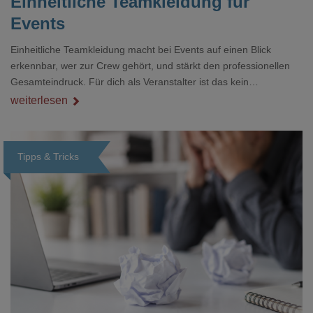
Einheitliche Teamkleidung für
Events
Einheitliche Teamkleidung macht bei Events auf einen Blick
erkennbar, wer zur Crew gehört, und stärkt den professionellen
Gesamteindruck. Für dich als Veranstalter ist das kein
Nebenthema: Bei Textilien mit Stickerei oder mehreren
weiterlesen
Veredelungspositionen sind oft vier bis acht Wochen Vorlauf
realistisch.g#
Tipps & Tricks
Loading...