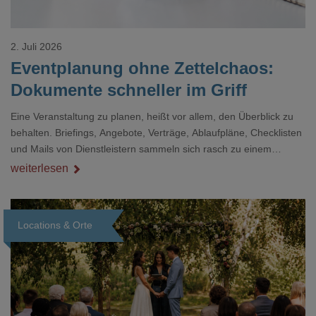
2. Juli 2026
Eventplanung ohne Zettelchaos:
Dokumente schneller im Griff
Eine Veranstaltung zu planen, heißt vor allem, den Überblick zu
behalten. Briefings, Angebote, Verträge, Ablaufpläne, Checklisten
und Mails von Dienstleistern sammeln sich rasch zu einem
unübersichtlichen Stapel. Wer schon einmal kurz vor einem Event
weiterlesen
verzweifelt nach einer bestimmten Angabe in einem langen
Dokument gesucht hat, kennt das mulmige Gefühl.
Locations & Orte
Loading...