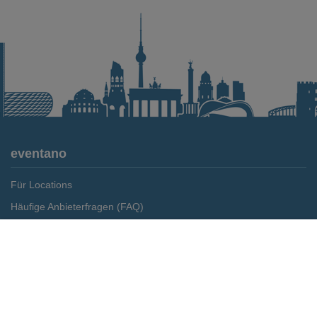
eventano
Für Locations
Häufige Anbieterfragen (FAQ)
Event-Wiki
Merken
Preis anfragen
Jobs
Pressemitteilungen
Media Daten