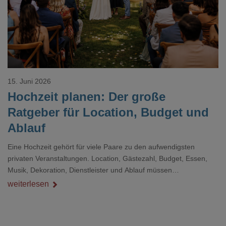
15. Juni 2026
Hochzeit planen: Der große
Ratgeber für Location, Budget und
Ablauf
Eine Hochzeit gehört für viele Paare zu den aufwendigsten
privaten Veranstaltungen. Location, Gästezahl, Budget, Essen,
Musik, Dekoration, Dienstleister und Ablauf müssen
zusammenpassen, damit der Tag gut organisiert ist und trotzdem
weiterlesen
persönlich bleibt.