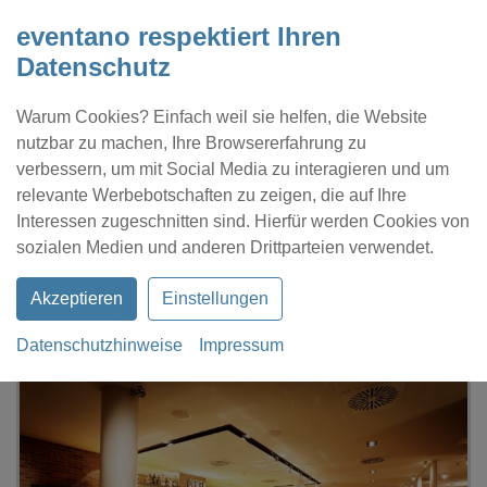
eventano respektiert Ihren
Datenschutz
Warum Cookies? Einfach weil sie helfen, die Website
nutzbar zu machen, Ihre Browsererfahrung zu
verbessern, um mit Social Media zu interagieren und um
relevante Werbebotschaften zu zeigen, die auf Ihre
Interessen zugeschnitten sind. Hierfür werden Cookies von
Kontakt
Location eintragen
Profil
sozialen Medien und anderen Drittparteien verwendet.
Akzeptieren
Einstellungen
Datenschutzhinweise
Impressum
eventano
Kassel
Pentahotel Kassel