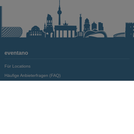
eventano
Für Locations
Häufige Anbieterfragen (FAQ)
Event-Wiki
Merken
Preis anfragen
Jobs
Pressemitteilungen
Media Daten
Service