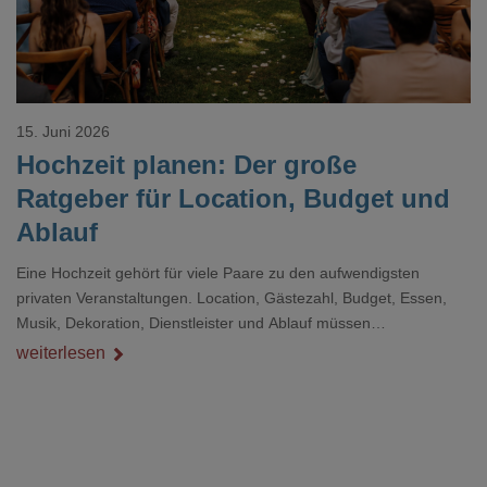
15. Juni 2026
Hochzeit planen: Der große
Ratgeber für Location, Budget und
Ablauf
Eine Hochzeit gehört für viele Paare zu den aufwendigsten
privaten Veranstaltungen. Location, Gästezahl, Budget, Essen,
Musik, Dekoration, Dienstleister und Ablauf müssen
zusammenpassen, damit der Tag gut organisiert ist und trotzdem
weiterlesen
persönlich bleibt.