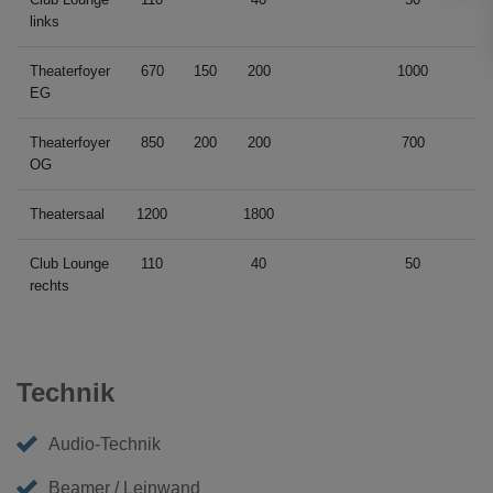
links
Theaterfoyer
670
150
200
1000
EG
Theaterfoyer
850
200
200
700
OG
Theatersaal
1200
1800
Club Lounge
110
40
50
rechts
Technik
Audio-Technik
Beamer / Leinwand