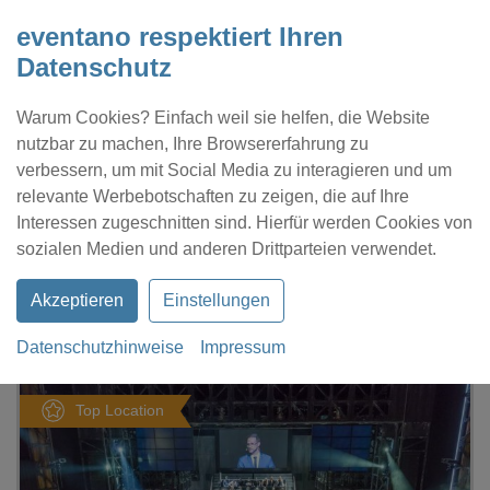
eventano respektiert Ihren
Datenschutz
Warum Cookies? Einfach weil sie helfen, die Website
nutzbar zu machen, Ihre Browsererfahrung zu
verbessern, um mit Social Media zu interagieren und um
relevante Werbebotschaften zu zeigen, die auf Ihre
Interessen zugeschnitten sind. Hierfür werden Cookies von
Kontakt
Location eintragen
Profil
sozialen Medien und anderen Drittparteien verwendet.
Akzeptieren
Einstellungen
Datenschutzhinweise
Impressum
eventano
Stuttgart
Palladium Theater
Top Location