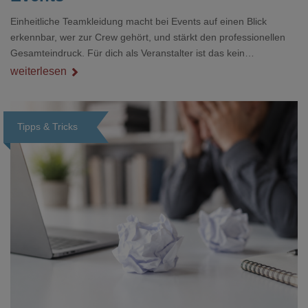
Einheitliche Teamkleidung macht bei Events auf einen Blick
erkennbar, wer zur Crew gehört, und stärkt den professionellen
Gesamteindruck. Für dich als Veranstalter ist das kein
Nebenthema: Bei Textilien mit Stickerei oder mehreren
weiterlesen
Veredelungspositionen sind oft vier bis acht Wochen Vorlauf
realistisch.g#
Tipps & Tricks
Loading...