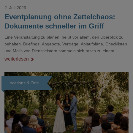
2. Juli 2026
Eventplanung ohne Zettelchaos:
Dokumente schneller im Griff
Eine Veranstaltung zu planen, heißt vor allem, den Überblick zu
behalten. Briefings, Angebote, Verträge, Ablaufpläne, Checklisten
und Mails von Dienstleistern sammeln sich rasch zu einem
unübersichtlichen Stapel. Wer schon einmal kurz vor einem Event
weiterlesen
verzweifelt nach einer bestimmten Angabe in einem langen
Dokument gesucht hat, kennt das mulmige Gefühl.
Locations & Orte
Loading...