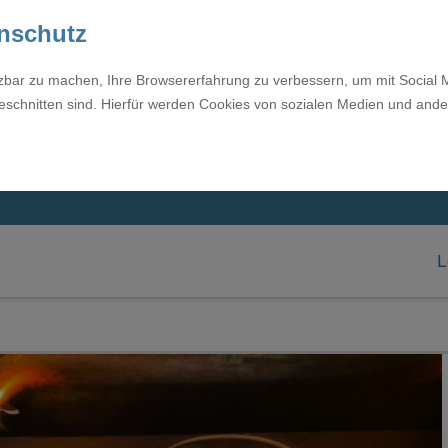
enschutz
tzbar zu machen, Ihre Browsererfahrung zu verbessern, um mit Social 
eschnitten sind. Hierfür werden Cookies von sozialen Medien und ande
L