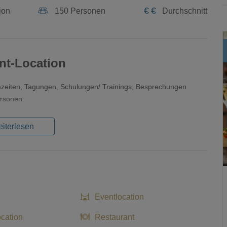
€
€
ion
150 Personen
Durchschnitt
nt-Location
chzeiten, Tagungen, Schulungen/ Trainings, Besprechungen
ersonen.
iterlesen
Eventlocation
ocation
Restaurant