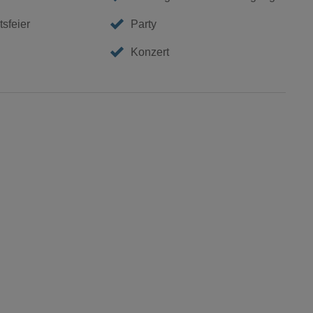
sfeier
Party
Konzert