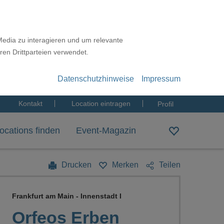
Media zu interagieren und um relevante
ren Drittparteien verwendet.
Datenschutzhinweise
Impressum
Kontakt
Location eintragen
Profil
ocations finden
Event-Magazin
Drucken
Merken
Teilen
Frankfurt am Main - Innenstadt I
Orfeos Erben