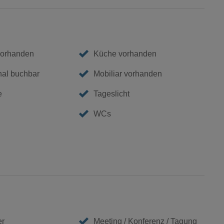
vorhanden
Küche vorhanden
nal buchbar
Mobiliar vorhanden
e
Tageslicht
WCs
er
Meeting / Konferenz / Tagung