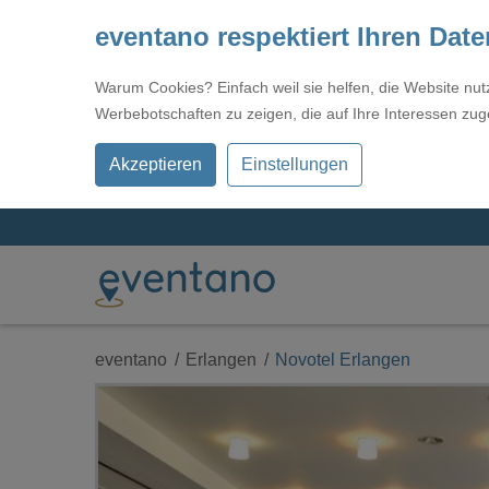
eventano respektiert Ihren Dat
Warum Cookies? Einfach weil sie helfen, die Website nu
Werbebotschaften zu zeigen, die auf Ihre Interessen zug
Akzeptieren
Einstellungen
eventano
Erlangen
Novotel Erlangen