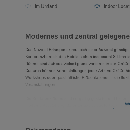
Im Umland
Indoor Locat
Modernes und zentral gelegene
Das Novotel Erlangen erfreut sich einer äußerst günsti
Konferenzbereich des Hotels stehen insgesamt 8 klimatis
Räume sind äußerst vielseitig und variieren in der Grö
Dadurch können Veranstaltungen jeder Art und Größe h
Workshops oder geschäftliche Präsentationen – die flexib
Veranstaltungen.
Die Konferenzräume sind sorgfältig gestaltet und bieten 
We
moderne Ausstattung, darunter audiovisuelle Technik und
Präsentationen und reibungslose Kommunikation. Mit ein
Tagungsräume ausreichend Platz für Ihre geschäftlichen
steht Ihnen während Ihrer Veranstaltung zur Seite und sor