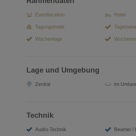
Rahmendaten
Zusätzlich zu den erstklassigen Tagungseinrichtungen b
Eventlocation
Hotel
Gastronomie. Dies macht das Novotel Erlangen zu einer 
Tagungsveranstalter, die nach einer umfassenden Lösung
Tagungshotel
Tagesvera
Wochentags
Wochene
Lage und Umgebung
Zentral
Im Umlan
Technik
Audio-Technik
Beamer /