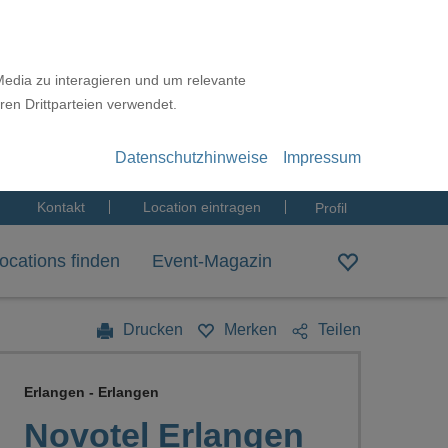
Media zu interagieren und um relevante
ren Drittparteien verwendet.
Datenschutzhinweise
Impressum
Kontakt
Location eintragen
Profil
ocations finden
Event-Magazin
Drucken
Merken
Teilen
Erlangen - Erlangen
Novotel Erlangen