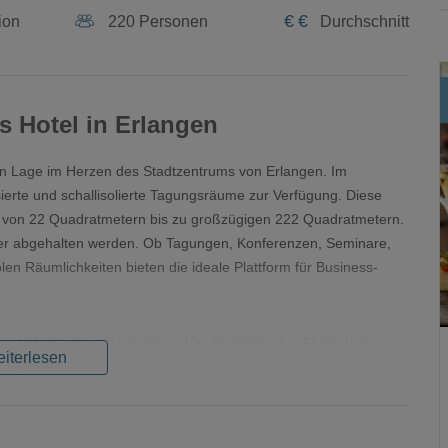
€
€
ion
220 Personen
Durchschnitt
s Hotel in Erlangen
gen Lage im Herzen des Stadtzentrums von Erlangen. Im
ierte und schallisolierte Tagungsräume zur Verfügung. Diese
ße von 22 Quadratmetern bis zu großzügigen 222 Quadratmetern.
ier abgehalten werden. Ob Tagungen, Konferenzen, Seminare,
len Räumlichkeiten bieten die ideale Plattform für Business-
eine professionelle Umgebung für produktives Arbeiten. Die
iterlesen
 High-Speed-Internetzugang, ermöglicht effiziente
er Kapazität von bis zu 200 Personen bieten diese
 Veranstaltungen. Das erfahrene Team des Novotel Erlangen
gt dafür, dass alles reibungslos verläuft.