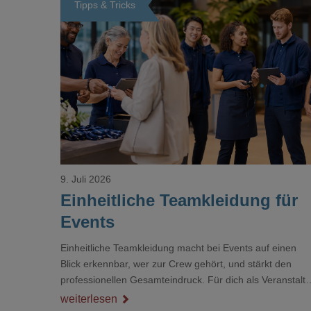
Tipps & Tricks
Loading...
9. Juli 2026
Einheitliche Teamkleidung für
Events
Einheitliche Teamkleidung macht bei Events auf einen
Blick erkennbar, wer zur Crew gehört, und stärkt den
professionellen Gesamteindruck. Für dich als Veranstalte
ist das kein Nebenthema: Bei Textilien mit Stickerei oder
weiterlesen