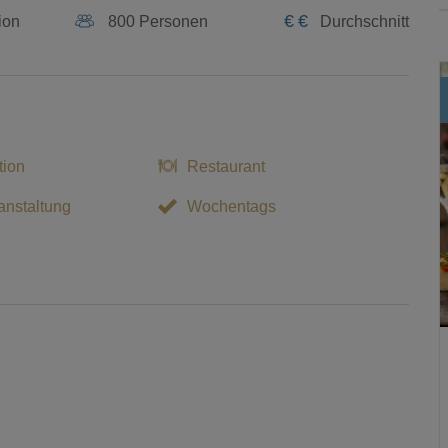
€
€
ion
800 Personen
Durchschnitt
tion
Restaurant
nstaltung
Wochentags