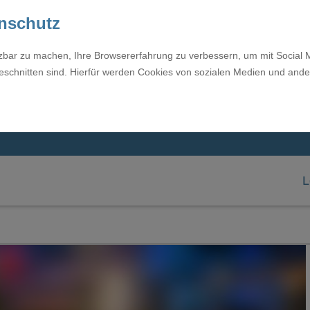
enschutz
tzbar zu machen, Ihre Browsererfahrung zu verbessern, um mit Social 
eschnitten sind. Hierfür werden Cookies von sozialen Medien und ande
L