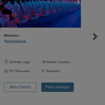
Loading...
Loading...
Loading...
München
Technikum
Zentrale Lage
Indoor Location
€
757
Personen
Preiswert
Mehr Details
Preis anfragen