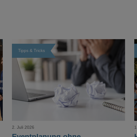
Tipps & Tricks
Loading...
2. Juli 2026
1
Eventplanung ohne