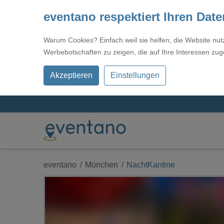
eventano respektiert Ihren Dat
Warum Cookies? Einfach weil sie helfen, die Website nu
Werbebotschaften zu zeigen, die auf Ihre Interessen zug
Akzeptieren
Einstellungen
eventano
München
NachtKantine