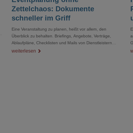
Zettelchaos: Dokumente
schneller im Griff
Eine Veranstaltung zu planen, heißt vor allem, den
E
r
Überblick zu behalten. Briefings, Angebote, Verträge,
a
Ablaufpläne, Checklisten und Mails von Dienstleistern
G
sammeln sich rasch zu einem unübersichtlichen Stapel.
D
weiterlesen
w
Wer schon einmal kurz vor einem Event verzweifelt nach
d
einer bestimmten Angabe in einem langen Dokument
gesucht hat, kennt das mulmige Gefühl.