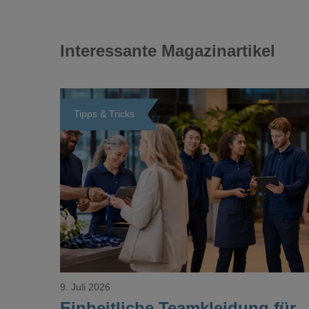
Interessante Magazinartikel
Tipps & Tricks
Loading...
9. Juli 2026
Einheitliche Teamkleidung für