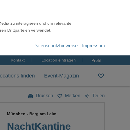
Media zu interagieren und um relevante
ren Drittparteien verwendet.
Datenschutzhinweise
Impressum
Kontakt
Location eintragen
Profil
ocations finden
Event-Magazin
Drucken
Merken
Teilen
München - Berg am Laim
NachtKantine