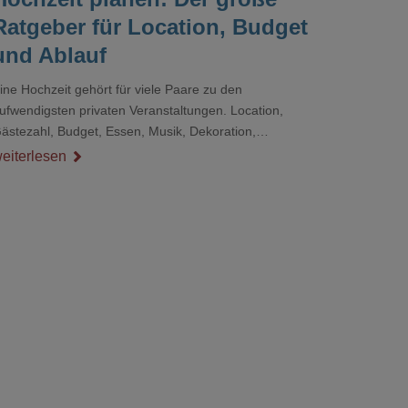
Ratgeber für Location, Budget
und Ablauf
ine Hochzeit gehört für viele Paare zu den
ufwendigsten privaten Veranstaltungen. Location,
ästezahl, Budget, Essen, Musik, Dekoration,
ienstleister und Ablauf müssen zusammenpassen, damit
eiterlesen
er Tag gut organisiert ist und trotzdem persönlich bleibt.