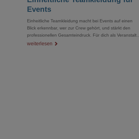
Events
Einheitliche Teamkleidung macht bei Events auf einen
Blick erkennbar, wer zur Crew gehört, und stärkt den
professionellen Gesamteindruck. Für dich als Veranstalte
ist das kein Nebenthema: Bei Textilien mit Stickerei oder
weiterlesen
mehreren Veredelungspositionen sind oft vier bis acht
Wochen Vorlauf realistisch.g#