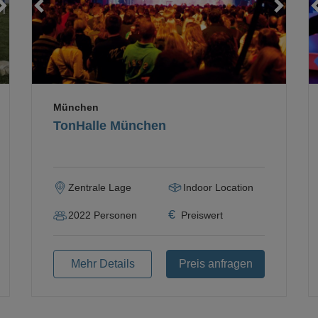
Loading...
Loading...
Loading...
München
TonHalle München
Zentrale Lage
Indoor Location
€
2022
Personen
Preiswert
Mehr Details
Preis anfragen