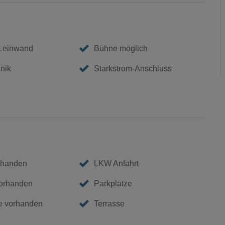
 Leinwand
Bühne möglich
nik
Starkstrom-Anschluss
rhanden
LKW Anfahrt
vorhanden
Parkplätze
e vorhanden
Terrasse