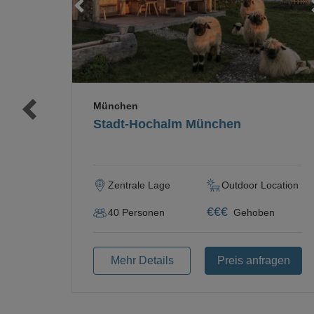
Loading...
Loading...
München
Stadt-Hochalm München
Zentrale Lage
Outdoor Location
€
€
€
40
Personen
Gehoben
Mehr Details
Preis anfragen