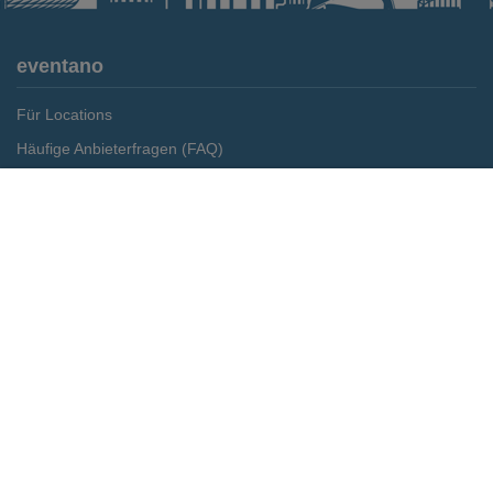
eventano
Für Locations
Häufige Anbieterfragen (FAQ)
Event-Wiki
Merken
Preis anfragen
Jobs
Pressemitteilungen
Media Daten
Service
Kontakt
Datenschutz
Impressum