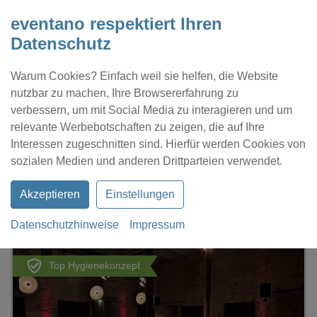
eventano respektiert Ihren
Datenschutz
Warum Cookies? Einfach weil sie helfen, die Website
nutzbar zu machen, Ihre Browsererfahrung zu
verbessern, um mit Social Media zu interagieren und um
relevante Werbebotschaften zu zeigen, die auf Ihre
Interessen zugeschnitten sind. Hierfür werden Cookies von
Kontakt
Location eintragen
Profil
sozialen Medien und anderen Drittparteien verwendet.
Akzeptieren
Einstellungen
Datenschutzhinweise
Impressum
eventano
Berlin
Musikbrauerei
Top Hygienekonzept