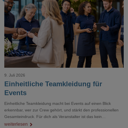
Loading...
9. Juli 2026
Einheitliche Teamkleidung für
Events
Einheitliche Teamkleidung macht bei Events auf einen Blick
erkennbar, wer zur Crew gehört, und stärkt den professionellen
Gesamteindruck. Für dich als Veranstalter ist das kein
Nebenthema: Bei Textilien mit Stickerei oder mehreren
weiterlesen