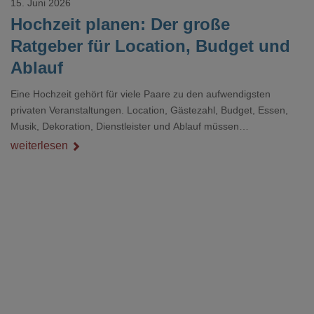
15. Juni 2026
Hochzeit planen: Der große
Ratgeber für Location, Budget und
Ablauf
Eine Hochzeit gehört für viele Paare zu den aufwendigsten
privaten Veranstaltungen. Location, Gästezahl, Budget, Essen,
Musik, Dekoration, Dienstleister und Ablauf müssen
zusammenpassen, damit der Tag gut organisiert ist und trotzdem
weiterlesen
persönlich bleibt.