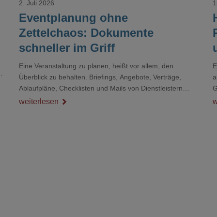
2. Juli 2026
1
Eventplanung ohne
Zettelchaos: Dokumente
schneller im Griff
Eine Veranstaltung zu planen, heißt vor allem, den
E
r
Überblick zu behalten. Briefings, Angebote, Verträge,
a
Ablaufpläne, Checklisten und Mails von Dienstleistern
G
sammeln sich rasch zu einem unübersichtlichen Stapel.
D
weiterlesen
w
Wer schon einmal kurz vor einem Event verzweifelt nach
d
einer bestimmten Angabe in einem langen Dokument
gesucht hat, kennt das mulmige Gefühl.