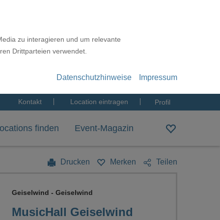
Media zu interagieren und um relevante
ren Drittparteien verwendet.
Datenschutzhinweise
Impressum
Kontakt
Location eintragen
Profil
ocations finden
Event-Magazin
Drucken
Merken
Teilen
Geiselwind - Geiselwind
MusicHall Geiselwind