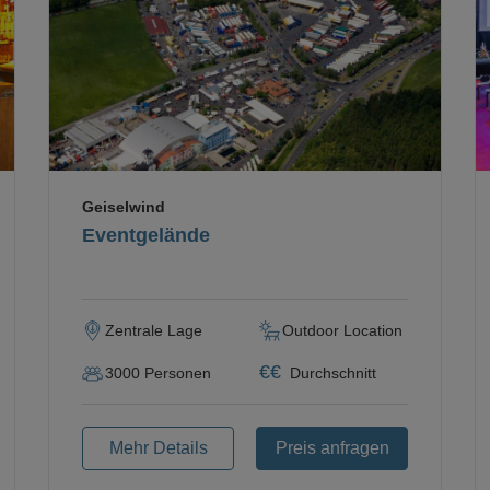
Loading...
Geiselwind
Eventgelände
Zentrale Lage
Outdoor Location
€
€
3000
Personen
Durchschnitt
Mehr Details
Preis anfragen