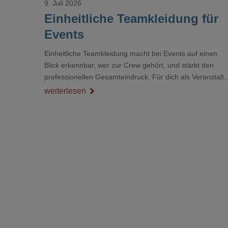
9. Juli 2026
Einheitliche Teamkleidung für
Events
Einheitliche Teamkleidung macht bei Events auf einen
Blick erkennbar, wer zur Crew gehört, und stärkt den
professionellen Gesamteindruck. Für dich als Veranstalte
ist das kein Nebenthema: Bei Textilien mit Stickerei oder
weiterlesen
mehreren Veredelungspositionen sind oft vier bis acht
Wochen Vorlauf realistisch.g#