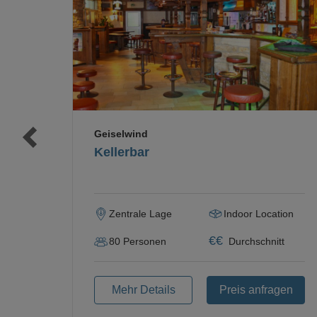
Loading...
Geiselwind
Kellerbar
Zentrale Lage
Indoor Location
€
€
80
Personen
Durchschnitt
Mehr Details
Preis anfragen