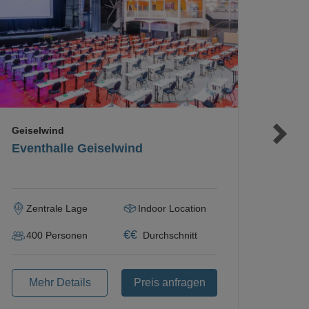
Loading...
Geiselwind
Eventhalle Geiselwind
Zentrale Lage
Indoor Location
€
€
400
Personen
Durchschnitt
Mehr Details
Preis anfragen