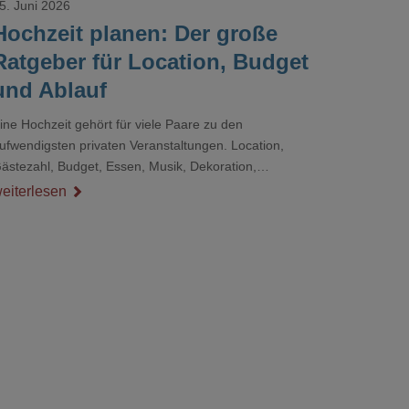
5. Juni 2026
Hochzeit planen: Der große
Ratgeber für Location, Budget
und Ablauf
ine Hochzeit gehört für viele Paare zu den
ufwendigsten privaten Veranstaltungen. Location,
ästezahl, Budget, Essen, Musik, Dekoration,
ienstleister und Ablauf müssen zusammenpassen, damit
eiterlesen
er Tag gut organisiert ist und trotzdem persönlich bleibt.