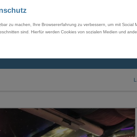
enschutz
tzbar zu machen, Ihre Browsererfahrung zu verbessern, um mit Social 
eschnitten sind. Hierfür werden Cookies von sozialen Medien und ande
L