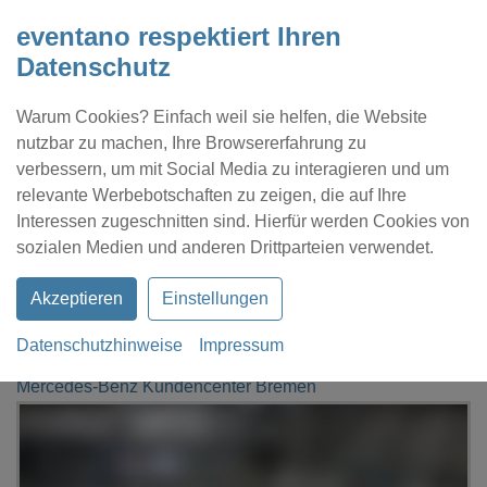
eventano respektiert Ihren
Datenschutz
Warum Cookies? Einfach weil sie helfen, die Website
nutzbar zu machen, Ihre Browsererfahrung zu
verbessern, um mit Social Media zu interagieren und um
relevante Werbebotschaften zu zeigen, die auf Ihre
Interessen zugeschnitten sind. Hierfür werden Cookies von
Kontakt
Location eintragen
Profil
sozialen Medien und anderen Drittparteien verwendet.
Akzeptieren
Einstellungen
Datenschutzhinweise
Impressum
eventano
Bremen
Mercedes-Benz Kundencenter Bremen