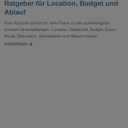
Ratgeber für Location, Budget und
Ablauf
Eine Hochzeit gehört für viele Paare zu den aufwendigsten
privaten Veranstaltungen. Location, Gästezahl, Budget, Essen,
Musik, Dekoration, Dienstleister und Ablauf müssen
zusammenpassen, damit der Tag gut organisiert ist und trotzdem
weiterlesen
persönlich bleibt.