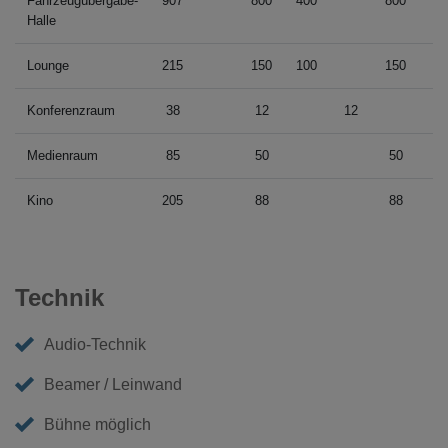
Fahrzeugübergabe-
907
800
400
800
Halle
Lounge
215
150
100
150
Konferenzraum
38
12
12
12
Medienraum
85
50
50
Kino
205
88
88
Technik
Audio-Technik
Beamer / Leinwand
Bühne möglich