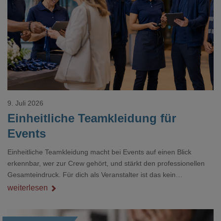
Loading...
9. Juli 2026
Einheitliche Teamkleidung für
Events
Einheitliche Teamkleidung macht bei Events auf einen Blick
erkennbar, wer zur Crew gehört, und stärkt den professionellen
Gesamteindruck. Für dich als Veranstalter ist das kein
Nebenthema: Bei Textilien mit Stickerei oder mehreren
weiterlesen
Veredelungspositionen sind oft vier bis acht Wochen Vorlauf
realistisch.g#