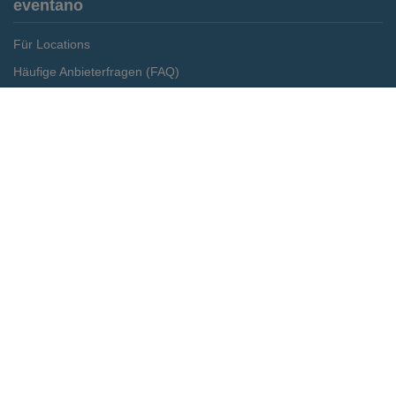
eventano
Für Locations
Häufige Anbieterfragen (FAQ)
Event-Wiki
Merken
Preis anfragen
Jobs
Pressemitteilungen
Media Daten
Service
Kontakt
Datenschutz
Impressum