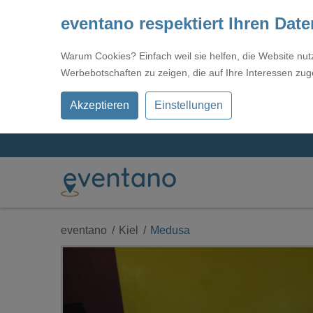
eventano respektiert Ihren Dat
Warum Cookies? Einfach weil sie helfen, die Website nu
Werbebotschaften zu zeigen, die auf Ihre Interessen zug
Akzeptieren
Einstellungen
eventano
Kiel
Medusa