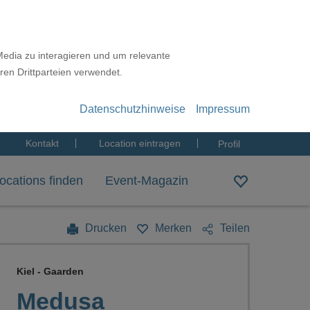
Media zu interagieren und um relevante
ren Drittparteien verwendet.
Datenschutzhinweise
Impressum
Kontakt
Location eintragen
Profil
ocations finden
Event-Magazin
Drucken
Merken
Teilen
Kiel - Gaarden
Medusa