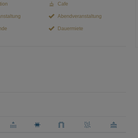
tion
Cafe
nstaltung
Abendveranstaltung
nde
Dauermiete