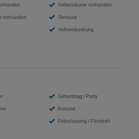
vorhanden
Nebenräume vorhanden
e vorhanden
Terrasse
Vollverdunklung
er
Geburtstag / Party
eier
Konzert
Fotoshooting / Filmdreh