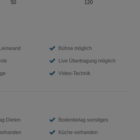
50
120
 Leinwand
Bühne möglich
nik
Live Übertragung möglich
age
Video-Technik
ag Dielen
Bodenbelag sonstiges
vorhanden
Küche vorhanden