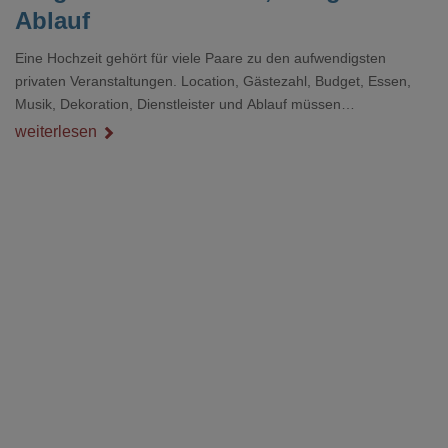
Ablauf
Eine Hochzeit gehört für viele Paare zu den aufwendigsten
privaten Veranstaltungen. Location, Gästezahl, Budget, Essen,
Musik, Dekoration, Dienstleister und Ablauf müssen
zusammenpassen, damit der Tag gut organisiert ist und trotzdem
weiterlesen
persönlich bleibt.