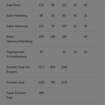
Saal Bonn
132
80
110
51
40
Salon Nürnberg
98
50
80
40
25
Salon Hannover
151
70
100
51
35
Salon
250
130
180
45
Hannover/Nürnberg
Tagungssuite
45
30
10
10
Schmallenberg
Einstein Saal mit
1371
850
1500
Empore
Einstein Saal
1025
750
1125
Foyer Einstein
900
Saal