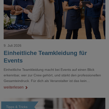
Loading...
9. Juli 2026
Einheitliche Teamkleidung für
Events
Einheitliche Teamkleidung macht bei Events auf einen Blick
erkennbar, wer zur Crew gehört, und stärkt den professionellen
Gesamteindruck. Für dich als Veranstalter ist das kein
Nebenthema: Bei Textilien mit Stickerei oder mehreren
weiterlesen
Veredelungspositionen sind oft vier bis acht Wochen Vorlauf
realistisch.g#
Tipps & Tricks