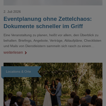
2. Juli 2026
Eventplanung ohne Zettelchaos:
Dokumente schneller im Griff
Eine Veranstaltung zu planen, heißt vor allem, den Überblick zu
behalten. Briefings, Angebote, Verträge, Ablaufpläne, Checklisten
und Mails von Dienstleistern sammeln sich rasch zu einem
unübersichtlichen Stapel. Wer schon einmal kurz vor einem Event
weiterlesen
verzweifelt nach einer bestimmten Angabe in einem langen
Dokument gesucht hat, kennt das mulmige Gefühl.
Locations & Orte
Loading...