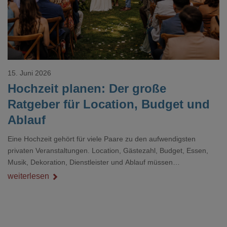
15. Juni 2026
Hochzeit planen: Der große
Ratgeber für Location, Budget und
Ablauf
Eine Hochzeit gehört für viele Paare zu den aufwendigsten
privaten Veranstaltungen. Location, Gästezahl, Budget, Essen,
Musik, Dekoration, Dienstleister und Ablauf müssen
zusammenpassen, damit der Tag gut organisiert ist und trotzdem
weiterlesen
persönlich bleibt.