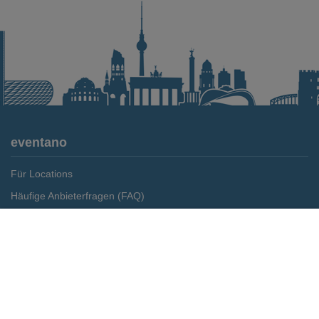
eventano
Für Locations
Häufige Anbieterfragen (FAQ)
Event-Wiki
Merken
Preis anfragen
Jobs
Pressemitteilungen
Media Daten
Service