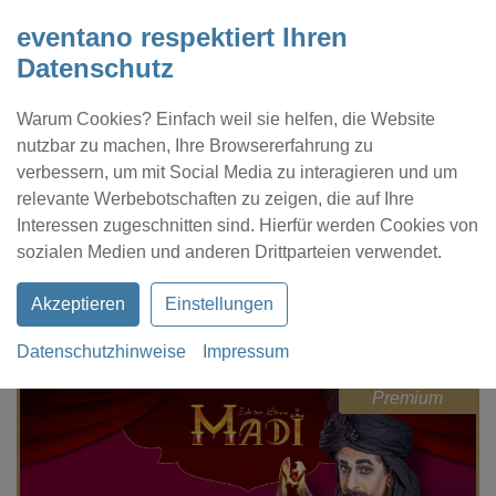
eventano respektiert Ihren
Datenschutz
Warum Cookies? Einfach weil sie helfen, die Website
nutzbar zu machen, Ihre Browsererfahrung zu
verbessern, um mit Social Media zu interagieren und um
relevante Werbebotschaften zu zeigen, die auf Ihre
Interessen zugeschnitten sind. Hierfür werden Cookies von
Kontakt
Location eintragen
Profil
sozialen Medien und anderen Drittparteien verwendet.
Akzeptieren
Einstellungen
Datenschutzhinweise
Impressum
eventano
Berlin
MADI-Zelt der Sinne
Premium