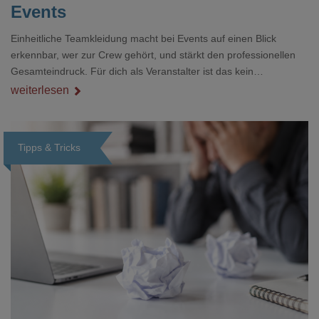
Events
Einheitliche Teamkleidung macht bei Events auf einen Blick
erkennbar, wer zur Crew gehört, und stärkt den professionellen
Gesamteindruck. Für dich als Veranstalter ist das kein
Nebenthema: Bei Textilien mit Stickerei oder mehreren
weiterlesen
Veredelungspositionen sind oft vier bis acht Wochen Vorlauf
realistisch.g#
Tipps & Tricks
Loading...