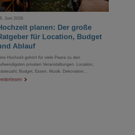
5. Juni 2026
Hochzeit planen: Der große
Ratgeber für Location, Budget
und Ablauf
ine Hochzeit gehört für viele Paare zu den
ufwendigsten privaten Veranstaltungen. Location,
ästezahl, Budget, Essen, Musik, Dekoration,
ienstleister und Ablauf müssen zusammenpassen, damit
eiterlesen
er Tag gut organisiert ist und trotzdem persönlich bleibt.