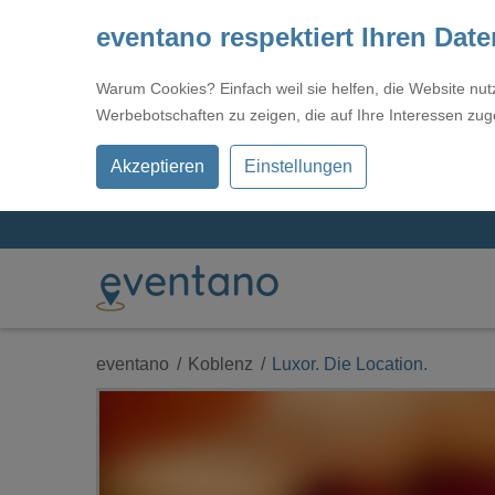
eventano respektiert Ihren Dat
Warum Cookies? Einfach weil sie helfen, die Website nu
Werbebotschaften zu zeigen, die auf Ihre Interessen zug
Akzeptieren
Einstellungen
eventano
Koblenz
Luxor. Die Location.