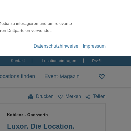
Media zu interagieren und um relevante
ren Drittparteien verwendet.
Datenschutzhinweise
Impressum
Kontakt
Location eintragen
Profil
ocations finden
Event-Magazin
Drucken
Merken
Teilen
Koblenz - Oberwerth
Luxor. Die Location.