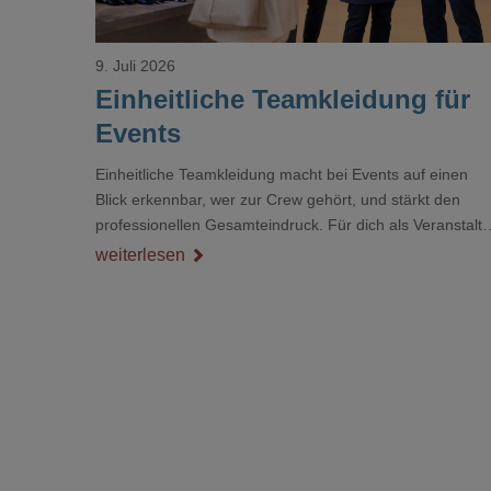
9. Juli 2026
Einheitliche Teamkleidung für
Events
Einheitliche Teamkleidung macht bei Events auf einen
Blick erkennbar, wer zur Crew gehört, und stärkt den
professionellen Gesamteindruck. Für dich als Veranstalte
ist das kein Nebenthema: Bei Textilien mit Stickerei oder
weiterlesen
mehreren Veredelungspositionen sind oft vier bis acht
Wochen Vorlauf realistisch.g#