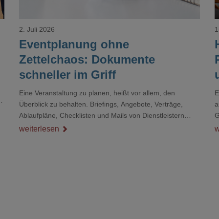
2. Juli 2026
1
Eventplanung ohne
Zettelchaos: Dokumente
schneller im Griff
Eine Veranstaltung zu planen, heißt vor allem, den
E
r
Überblick zu behalten. Briefings, Angebote, Verträge,
a
Ablaufpläne, Checklisten und Mails von Dienstleistern
G
sammeln sich rasch zu einem unübersichtlichen Stapel.
D
weiterlesen
w
Wer schon einmal kurz vor einem Event verzweifelt nach
d
einer bestimmten Angabe in einem langen Dokument
gesucht hat, kennt das mulmige Gefühl.