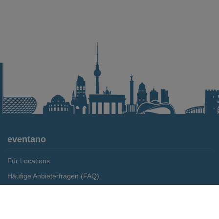
eventano
Für Locations
Häufige Anbieterfragen (FAQ)
Event-Wiki
Merken
Preis anfragen
Jobs