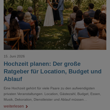
Loading...
15. Juni 2026
Hochzeit planen: Der große
Ratgeber für Location, Budget und
Ablauf
Eine Hochzeit gehört für viele Paare zu den aufwendigsten
privaten Veranstaltungen. Location, Gästezahl, Budget, Essen,
Musik, Dekoration, Dienstleister und Ablauf müssen
zusammenpassen, damit der Tag gut organisiert ist und trotzdem
weiterlesen