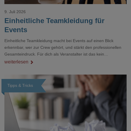
9. Juli 2026
Einheitliche Teamkleidung für
Events
Einheitliche Teamkleidung macht bei Events auf einen Blick
erkennbar, wer zur Crew gehört, und stärkt den professionellen
Gesamteindruck. Für dich als Veranstalter ist das kein
Nebenthema: Bei Textilien mit Stickerei oder mehreren
weiterlesen
Veredelungspositionen sind oft vier bis acht Wochen Vorlauf
realistisch.g#
Tipps & Tricks
Loading...