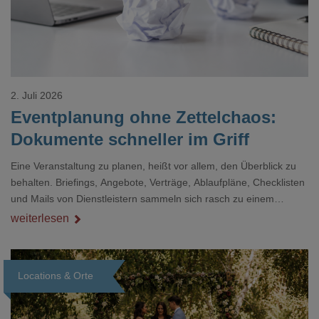
2. Juli 2026
Eventplanung ohne Zettelchaos:
Dokumente schneller im Griff
Eine Veranstaltung zu planen, heißt vor allem, den Überblick zu
behalten. Briefings, Angebote, Verträge, Ablaufpläne, Checklisten
und Mails von Dienstleistern sammeln sich rasch zu einem
unübersichtlichen Stapel. Wer schon einmal kurz vor einem Event
weiterlesen
verzweifelt nach einer bestimmten Angabe in einem langen
Dokument gesucht hat, kennt das mulmige Gefühl.
Locations & Orte