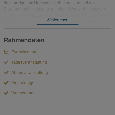
das Landgut am Hochwald steht bereit, um bei der
Planung und Umsetzung zu helfen. Hier wird nichts dem
Zufall überlassen, und Ihre Veranstaltung wird ganz nach
Weiterlesen
Ihren Vorstellungen gestaltet. Das Landgut am Hochwald
freut sich darauf, Ihre Veranstaltung zu einem
unvergesslichen und unverwechselbaren Erlebnis zu
Rahmendaten
machen.
Eventlocation
Tagesveranstaltung
Abendveranstaltung
Wochentags
Wochenende