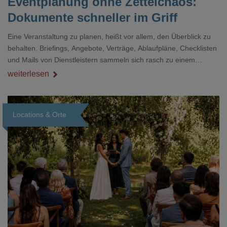
Eventplanung ohne Zettelchaos:
Dokumente schneller im Griff
Eine Veranstaltung zu planen, heißt vor allem, den Überblick zu
behalten. Briefings, Angebote, Verträge, Ablaufpläne, Checklisten
und Mails von Dienstleistern sammeln sich rasch zu einem
unübersichtlichen Stapel. Wer schon einmal kurz vor einem Event
weiterlesen
verzweifelt nach einer bestimmten Angabe in einem langen
Dokument gesucht hat, kennt das mulmige Gefühl.
Locations & Orte
Loading...