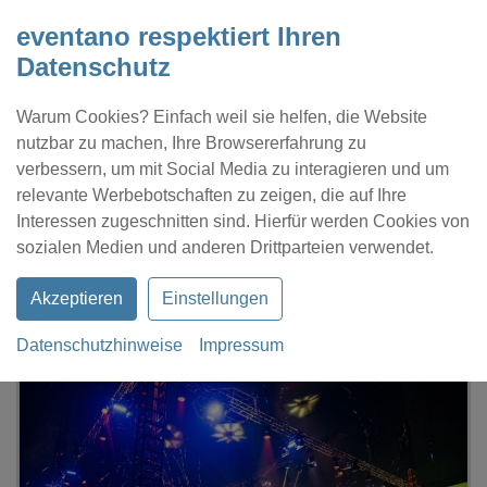
eventano respektiert Ihren
Datenschutz
Warum Cookies? Einfach weil sie helfen, die Website
nutzbar zu machen, Ihre Browsererfahrung zu
verbessern, um mit Social Media zu interagieren und um
relevante Werbebotschaften zu zeigen, die auf Ihre
Interessen zugeschnitten sind. Hierfür werden Cookies von
Kontakt
Location eintragen
Profil
sozialen Medien und anderen Drittparteien verwendet.
Akzeptieren
Einstellungen
Datenschutzhinweise
Impressum
eventano
Hamburg
Kuppel Hamburg