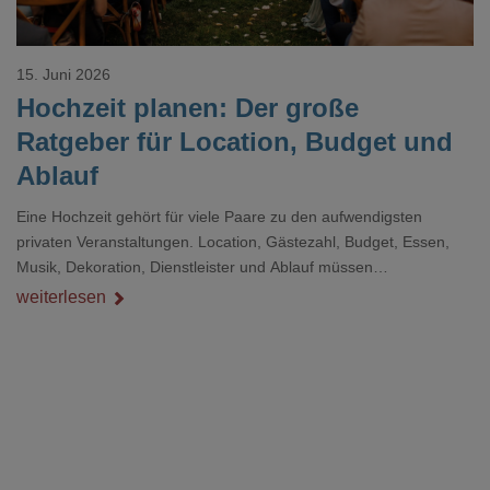
15. Juni 2026
Hochzeit planen: Der große
Ratgeber für Location, Budget und
Ablauf
Eine Hochzeit gehört für viele Paare zu den aufwendigsten
privaten Veranstaltungen. Location, Gästezahl, Budget, Essen,
Musik, Dekoration, Dienstleister und Ablauf müssen
zusammenpassen, damit der Tag gut organisiert ist und trotzdem
weiterlesen
persönlich bleibt.