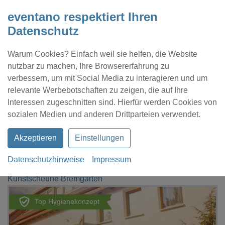
eventano respektiert Ihren
Datenschutz
Warum Cookies? Einfach weil sie helfen, die Website
nutzbar zu machen, Ihre Browsererfahrung zu
verbessern, um mit Social Media zu interagieren und um
relevante Werbebotschaften zu zeigen, die auf Ihre
Interessen zugeschnitten sind. Hierfür werden Cookies von
Kontakt
Location eintragen
Profil
sozialen Medien und anderen Drittparteien verwendet.
Akzeptieren
Einstellungen
Datenschutzhinweise
Impressum
eventano
Hartheim am Rhein
Kunstscheune Bremgarten
Top Hygienekonzept