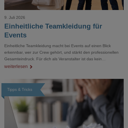
9. Juli 2026
Einheitliche Teamkleidung für
Events
Einheitliche Teamkleidung macht bei Events auf einen Blick
erkennbar, wer zur Crew gehört, und stärkt den professionellen
Gesamteindruck. Für dich als Veranstalter ist das kein
Nebenthema: Bei Textilien mit Stickerei oder mehreren
weiterlesen
Veredelungspositionen sind oft vier bis acht Wochen Vorlauf
realistisch.g#
Tipps & Tricks
Loading...