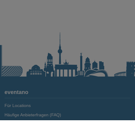
eventano
Für Locations
Häufige Anbieterfragen (FAQ)
Event-Wiki
Merken
Preis anfragen
Jobs