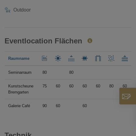
Outdoor
Eventlocation Flächen
Raumname
Seminarraum
80
80
Kunstscheune
75
60
60
60
60
80
60
Bremgarten
Galerie Café
90
60
60
Technik