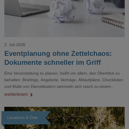
2. Juli 2026
Eventplanung ohne Zettelchaos:
Dokumente schneller im Griff
Eine Veranstaltung zu planen, heißt vor allem, den Überblick zu
behalten. Briefings, Angebote, Verträge, Ablaufpläne, Checklisten
und Mails von Dienstleistern sammeln sich rasch zu einem
unübersichtlichen Stapel. Wer schon einmal kurz vor einem Event
weiterlesen
verzweifelt nach einer bestimmten Angabe in einem langen
Dokument gesucht hat, kennt das mulmige Gefühl.
Locations & Orte