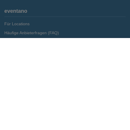
eventano
Für Locations
Häufige Anbieterfragen (FAQ)
Event-Wiki
Merken
Preis anfragen
Jobs
Pressemitteilungen
Media Daten
Service
Kontakt
Datenschutz
Impressum