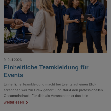
Loading...
9. Juli 2026
Einheitliche Teamkleidung für
Events
Einheitliche Teamkleidung macht bei Events auf einen Blick
erkennbar, wer zur Crew gehört, und stärkt den professionellen
Gesamteindruck. Für dich als Veranstalter ist das kein
Nebenthema: Bei Textilien mit Stickerei oder mehreren
weiterlesen
Veredelungspositionen sind oft vier bis acht Wochen Vorlauf