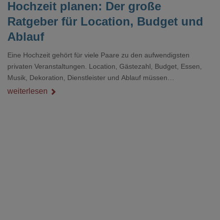
Hochzeit planen: Der große
Ratgeber für Location, Budget und
Ablauf
Eine Hochzeit gehört für viele Paare zu den aufwendigsten
privaten Veranstaltungen. Location, Gästezahl, Budget, Essen,
Musik, Dekoration, Dienstleister und Ablauf müssen
zusammenpassen, damit der Tag gut organisiert ist und trotzdem
weiterlesen
persönlich bleibt.