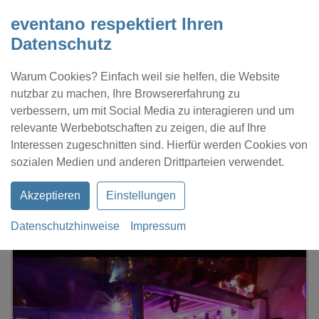
eventano respektiert Ihren
Datenschutz
Warum Cookies? Einfach weil sie helfen, die Website
nutzbar zu machen, Ihre Browsererfahrung zu
verbessern, um mit Social Media zu interagieren und um
relevante Werbebotschaften zu zeigen, die auf Ihre
Interessen zugeschnitten sind. Hierfür werden Cookies von
Kontakt
Location eintragen
Profil
sozialen Medien und anderen Drittparteien verwendet.
Akzeptieren
Einstellungen
Datenschutzhinweise
Impressum
eventano
Brühl
Kornkammer Eventlocation Venue