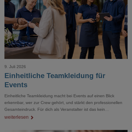
Loading...
9. Juli 2026
Einheitliche Teamkleidung für
Events
Einheitliche Teamkleidung macht bei Events auf einen Blick
erkennbar, wer zur Crew gehört, und stärkt den professionellen
Gesamteindruck. Für dich als Veranstalter ist das kein
Nebenthema: Bei Textilien mit Stickerei oder mehreren
weiterlesen
Veredelungspositionen sind oft vier bis acht Wochen Vorlauf
realistisch.g#