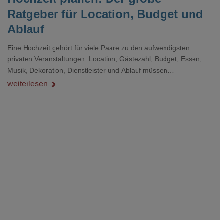
Ratgeber für Location, Budget und
Ablauf
Eine Hochzeit gehört für viele Paare zu den aufwendigsten
privaten Veranstaltungen. Location, Gästezahl, Budget, Essen,
Musik, Dekoration, Dienstleister und Ablauf müssen
zusammenpassen, damit der Tag gut organisiert ist und trotzdem
weiterlesen
persönlich bleibt.