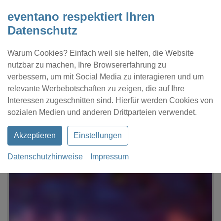
eventano respektiert Ihren
Datenschutz
Warum Cookies? Einfach weil sie helfen, die Website
nutzbar zu machen, Ihre Browsererfahrung zu
verbessern, um mit Social Media zu interagieren und um
relevante Werbebotschaften zu zeigen, die auf Ihre
Interessen zugeschnitten sind. Hierfür werden Cookies von
Kontakt
Location eintragen
Profil
sozialen Medien und anderen Drittparteien verwendet.
Akzeptieren
Einstellungen
Datenschutzhinweise
Impressum
eventano
Werne
Kolpingsaal Werne