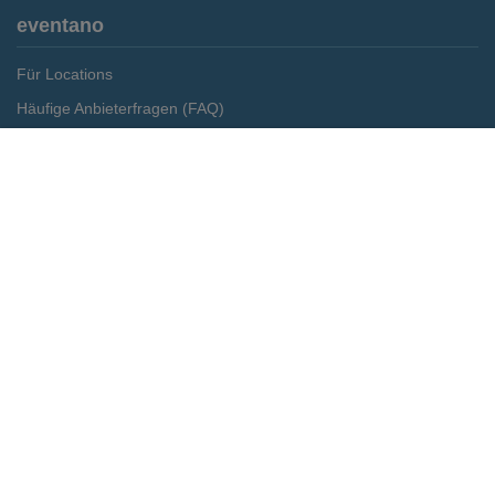
eventano
Für Locations
Häufige Anbieterfragen (FAQ)
Event-Wiki
Merken
Preis anfragen
Jobs
Pressemitteilungen
Media Daten
Service
Kontakt
Datenschutz
Impressum