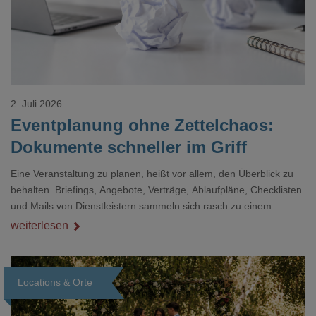
2. Juli 2026
Eventplanung ohne Zettelchaos:
Dokumente schneller im Griff
Eine Veranstaltung zu planen, heißt vor allem, den Überblick zu
behalten. Briefings, Angebote, Verträge, Ablaufpläne, Checklisten
und Mails von Dienstleistern sammeln sich rasch zu einem
unübersichtlichen Stapel. Wer schon einmal kurz vor einem Event
weiterlesen
verzweifelt nach einer bestimmten Angabe in einem langen
Dokument gesucht hat, kennt das mulmige Gefühl.
Locations & Orte