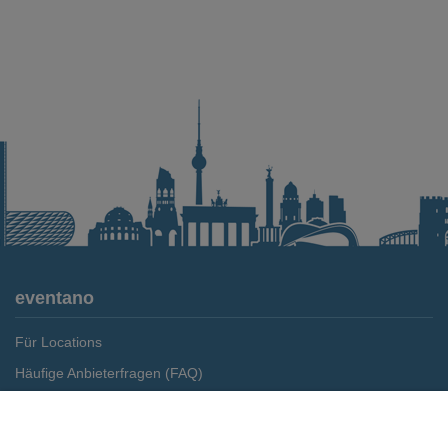
eventano
Für Locations
Häufige Anbieterfragen (FAQ)
Event-Wiki
Merken
Preis anfragen
Jobs