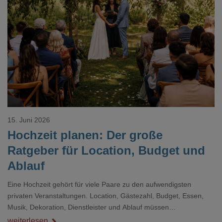
Loading...
15. Juni 2026
Hochzeit planen: Der große
Ratgeber für Location, Budget und
Ablauf
Eine Hochzeit gehört für viele Paare zu den aufwendigsten
privaten Veranstaltungen. Location, Gästezahl, Budget, Essen,
Musik, Dekoration, Dienstleister und Ablauf müssen
zusammenpassen, damit der Tag gut organisiert ist und trotzdem
weiterlesen