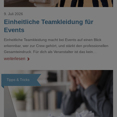
9. Juli 2026
Einheitliche Teamkleidung für
Events
Einheitliche Teamkleidung macht bei Events auf einen Blick
erkennbar, wer zur Crew gehört, und stärkt den professionellen
Gesamteindruck. Für dich als Veranstalter ist das kein
Nebenthema: Bei Textilien mit Stickerei oder mehreren
weiterlesen
Veredelungspositionen sind oft vier bis acht Wochen Vorlauf
realistisch.g#
Tipps & Tricks
Loading...