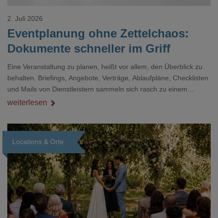
2. Juli 2026
Eventplanung ohne Zettelchaos:
Dokumente schneller im Griff
Eine Veranstaltung zu planen, heißt vor allem, den Überblick zu
behalten. Briefings, Angebote, Verträge, Ablaufpläne, Checklisten
und Mails von Dienstleistern sammeln sich rasch zu einem
unübersichtlichen Stapel. Wer schon einmal kurz vor einem Event
weiterlesen
verzweifelt nach einer bestimmten Angabe in einem langen
Dokument gesucht hat, kennt das mulmige Gefühl.
Locations & Orte
Loading...