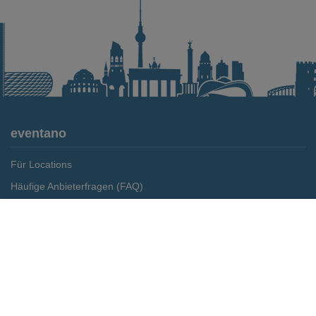
eventano
Für Locations
Häufige Anbieterfragen (FAQ)
Event-Wiki
Merken
Preis anfragen
Jobs
Pressemitteilungen
Media Daten
Service