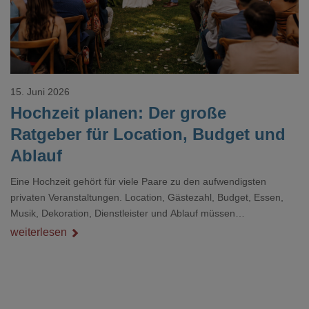
15. Juni 2026
Hochzeit planen: Der große
Ratgeber für Location, Budget und
Ablauf
Eine Hochzeit gehört für viele Paare zu den aufwendigsten
privaten Veranstaltungen. Location, Gästezahl, Budget, Essen,
Musik, Dekoration, Dienstleister und Ablauf müssen
zusammenpassen, damit der Tag gut organisiert ist und trotzdem
weiterlesen
persönlich bleibt.