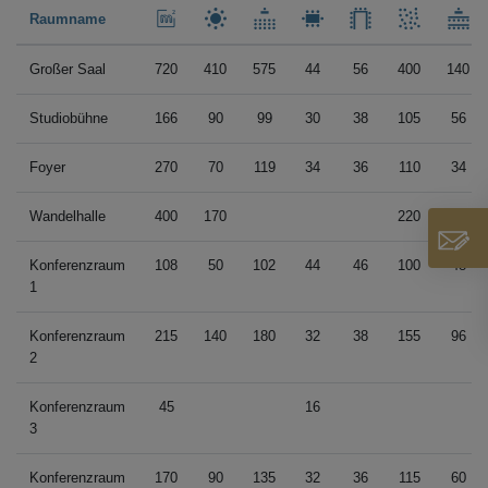
Raumname
Großer Saal
720
410
575
44
56
400
140
Studiobühne
166
90
99
30
38
105
56
Foyer
270
70
119
34
36
110
34
Wandelhalle
400
170
220
Konferenzraum
108
50
102
44
46
100
48
1
Konferenzraum
215
140
180
32
38
155
96
2
Konferenzraum
45
16
3
Konferenzraum
170
90
135
32
36
115
60