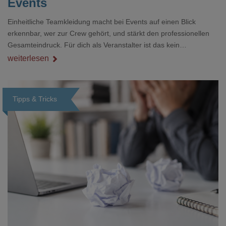
Events
Einheitliche Teamkleidung macht bei Events auf einen Blick
erkennbar, wer zur Crew gehört, und stärkt den professionellen
Gesamteindruck. Für dich als Veranstalter ist das kein
Nebenthema: Bei Textilien mit Stickerei oder mehreren
weiterlesen
Veredelungspositionen sind oft vier bis acht Wochen Vorlauf
realistisch.g#
Tipps & Tricks
Loading...