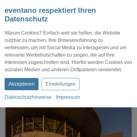
eventano respektiert Ihren
Datenschutz
Warum Cookies? Einfach weil sie helfen, die Website
nutzbar zu machen, Ihre Browsererfahrung zu
verbessern, um mit Social Media zu interagieren und um
relevante Werbebotschaften zu zeigen, die auf Ihre
Interessen zugeschnitten sind. Hierfür werden Cookies von
Kontakt
Location eintragen
Profil
sozialen Medien und anderen Drittparteien verwendet.
Akzeptieren
Einstellungen
Datenschutzhinweise
Impressum
eventano
Frankfurt (Oder)
Kleist Forum