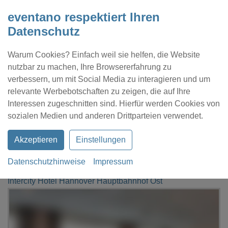
eventano respektiert Ihren
Datenschutz
Warum Cookies? Einfach weil sie helfen, die Website
nutzbar zu machen, Ihre Browsererfahrung zu
verbessern, um mit Social Media zu interagieren und um
relevante Werbebotschaften zu zeigen, die auf Ihre
Interessen zugeschnitten sind. Hierfür werden Cookies von
Kontakt
Location eintragen
Profil
sozialen Medien und anderen Drittparteien verwendet.
Akzeptieren
Einstellungen
Datenschutzhinweise
Impressum
eventano
Frankfurt am Main
Intercity Hotel Hannover Hauptbahnhof Ost