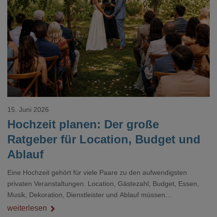
Loading...
15. Juni 2026
Hochzeit planen: Der große
Ratgeber für Location, Budget und
Ablauf
Eine Hochzeit gehört für viele Paare zu den aufwendigsten
privaten Veranstaltungen. Location, Gästezahl, Budget, Essen,
Musik, Dekoration, Dienstleister und Ablauf müssen
zusammenpassen, damit der Tag gut organisiert ist und trotzdem
weiterlesen