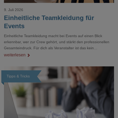
9. Juli 2026
Einheitliche Teamkleidung für
Events
Einheitliche Teamkleidung macht bei Events auf einen Blick
erkennbar, wer zur Crew gehört, und stärkt den professionellen
Gesamteindruck. Für dich als Veranstalter ist das kein
Nebenthema: Bei Textilien mit Stickerei oder mehreren
weiterlesen
Veredelungspositionen sind oft vier bis acht Wochen Vorlauf
realistisch.g#
Tipps & Tricks
Loading...