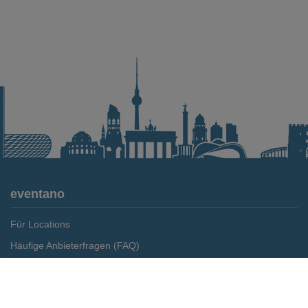
eventano
Für Locations
Häufige Anbieterfragen (FAQ)
Event-Wiki
Merken
Preis anfragen
Jobs