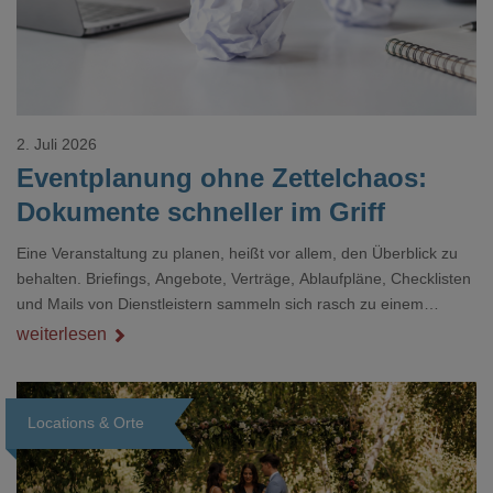
2. Juli 2026
Eventplanung ohne Zettelchaos:
Dokumente schneller im Griff
Eine Veranstaltung zu planen, heißt vor allem, den Überblick zu
behalten. Briefings, Angebote, Verträge, Ablaufpläne, Checklisten
und Mails von Dienstleistern sammeln sich rasch zu einem
unübersichtlichen Stapel. Wer schon einmal kurz vor einem Event
weiterlesen
verzweifelt nach einer bestimmten Angabe in einem langen
Dokument gesucht hat, kennt das mulmige Gefühl.
Locations & Orte