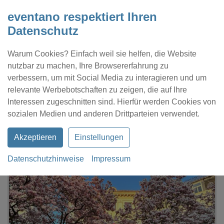
eventano respektiert Ihren
Datenschutz
Warum Cookies? Einfach weil sie helfen, die Website
nutzbar zu machen, Ihre Browsererfahrung zu
verbessern, um mit Social Media zu interagieren und um
relevante Werbebotschaften zu zeigen, die auf Ihre
Interessen zugeschnitten sind. Hierfür werden Cookies von
Kontakt
Location eintragen
Profil
sozialen Medien und anderen Drittparteien verwendet.
Akzeptieren
Einstellungen
Datenschutzhinweise
Impressum
eventano
Bremen
Institut francais Bremen