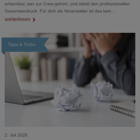
erkennbar, wer zur Crew gehört, und stärkt den professionellen
Gesamteindruck. Für dich als Veranstalter ist das kein
Nebenthema: Bei Textilien mit Stickerei oder mehreren
weiterlesen
Veredelungspositionen sind oft vier bis acht Wochen Vorlauf
realistisch.g#
Tipps & Tricks
Loading...
2. Juli 2026