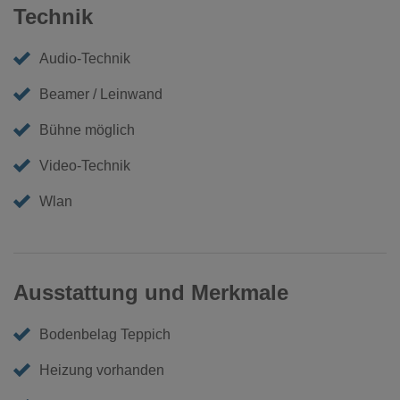
Event in einem authentischen Rahmen veranstalten oder
Technik
einfach eine besondere Kinolocation in Bremen suchst –
das Kino im Institut français Bremen verbindet kulturelle
Audio-Technik
Tiefe mit einladender Offenheit.
Beamer / Leinwand
Bühne möglich
Video-Technik
Wlan
Ausstattung und Merkmale
Bodenbelag Teppich
Heizung vorhanden