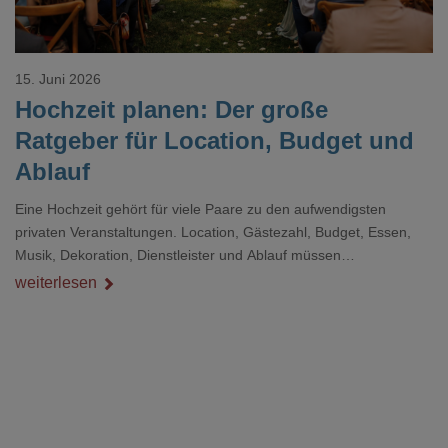
15. Juni 2026
Hochzeit planen: Der große
Ratgeber für Location, Budget und
Ablauf
Eine Hochzeit gehört für viele Paare zu den aufwendigsten
privaten Veranstaltungen. Location, Gästezahl, Budget, Essen,
Musik, Dekoration, Dienstleister und Ablauf müssen
zusammenpassen, damit der Tag gut organisiert ist und trotzdem
weiterlesen
persönlich bleibt.