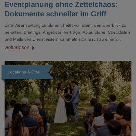
Eventplanung ohne Zettelchaos:
Dokumente schneller im Griff
Eine Veranstaltung zu planen, heißt vor allem, den Überblick zu
behalten. Briefings, Angebote, Verträge, Ablaufpläne, Checklisten
und Mails von Dienstleistern sammeln sich rasch zu einem
unübersichtlichen Stapel. Wer schon einmal kurz vor einem Event
weiterlesen
verzweifelt nach einer bestimmten Angabe in einem langen
Dokument gesucht hat, kennt das mulmige Gefühl.
Locations & Orte
Loading...